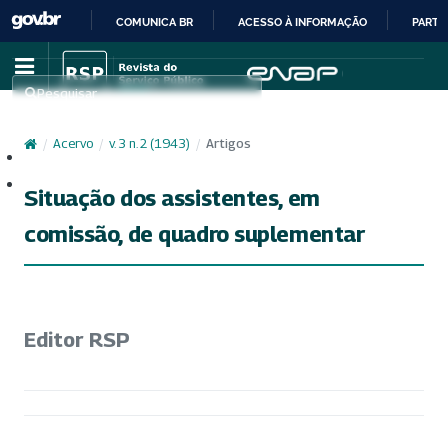
COMUNICA BR
ACESSO À INFORMAÇÃO
PARTI
IR
PARA
Pesquisar
O
CONTEÚDO
/
Acervo
/
v. 3 n. 2 (1943)
/
Artigos
Cadastro
Acesso
Situação dos assistentes, em
comissão, de quadro suplementar
Editor RSP