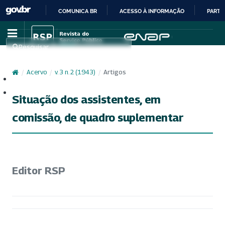
COMUNICA BR
ACESSO À INFORMAÇÃO
PARTI
IR
PARA
Pesquisar
O
CONTEÚDO
/
Acervo
/
v. 3 n. 2 (1943)
/
Artigos
Cadastro
Acesso
Situação dos assistentes, em
comissão, de quadro suplementar
Editor RSP