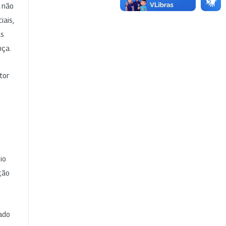
e não
iais,
as
nça.
tor
io
ção
cado