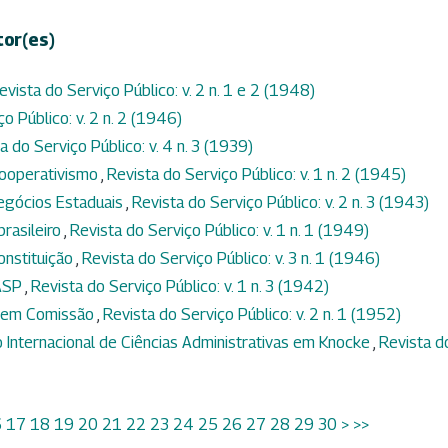
tor(es)
evista do Serviço Público: v. 2 n. 1 e 2 (1948)
o Público: v. 2 n. 2 (1946)
a do Serviço Público: v. 4 n. 3 (1939)
cooperativismo
,
Revista do Serviço Público: v. 1 n. 2 (1945)
egócios Estaduais
,
Revista do Serviço Público: v. 2 n. 3 (1943)
rasileiro
,
Revista do Serviço Público: v. 1 n. 1 (1949)
onstituição
,
Revista do Serviço Público: v. 3 n. 1 (1946)
DASP
,
Revista do Serviço Público: v. 1 n. 3 (1942)
s em Comissão
,
Revista do Serviço Público: v. 2 n. 1 (1952)
 Internacional de Ciências Administrativas em Knocke
,
Revista d
6
17
18
19
20
21
22
23
24
25
26
27
28
29
30
>
>>