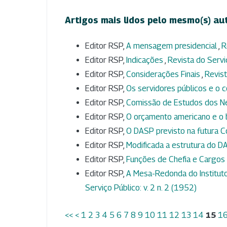
Artigos mais lidos pelo mesmo(s) au
Editor RSP,
A mensagem presidencial
,
R
Editor RSP,
Indicações
,
Revista do Serviç
Editor RSP,
Considerações Finais
,
Revist
Editor RSP,
Os servidores públicos e o 
Editor RSP,
Comissão de Estudos dos N
Editor RSP,
O orçamento americano e o b
Editor RSP,
O DASP previsto na futura C
Editor RSP,
Modificada a estrutura do 
Editor RSP,
Funções de Chefia e Cargo
Editor RSP,
A Mesa-Redonda do Instituto
Serviço Público: v. 2 n. 2 (1952)
<<
<
1
2
3
4
5
6
7
8
9
10
11
12
13
14
15
1