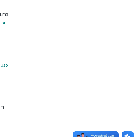
b uma
ion-
 Uso
com