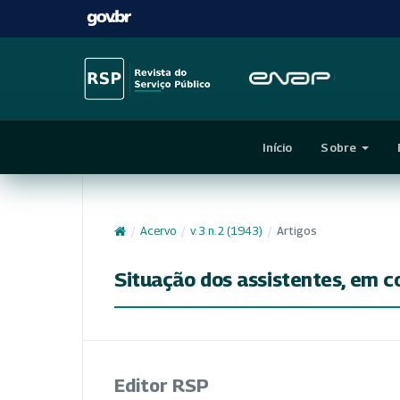
Início
Sobre
/
Acervo
/
v. 3 n. 2 (1943)
/
Artigos
Situação dos assistentes, em 
Editor RSP