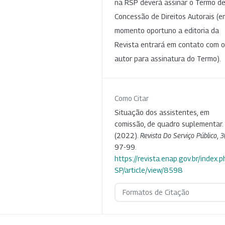
na RSP deverá assinar o Termo d
Concessão de Direitos Autorais (e
momento oportuno a editoria da
Revista entrará em contato com o
autor para assinatura do Termo).
Como Citar
Situação dos assistentes, em
comissão, de quadro suplementar.
(2022).
Revista Do Serviço Público
,
3
97-99.
https://revista.enap.gov.br/index.p
SP/article/view/8598
Formatos de Citação