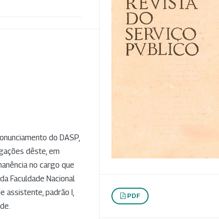
pronunciamento do DASP,
legações dêste, em
rmanência no cargo que
 da Faculdade Nacional
e assistente, padrão I,
PDF
de.