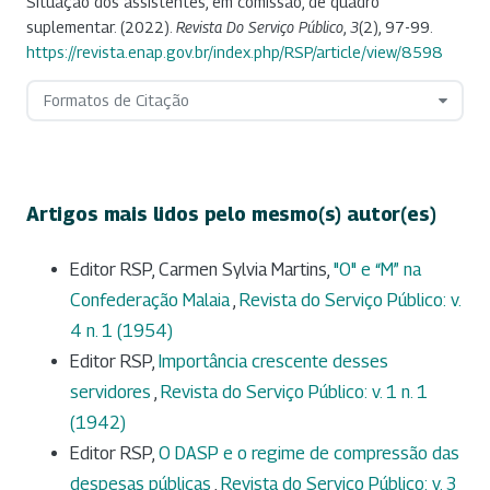
Situação dos assistentes, em comissão, de quadro
suplementar. (2022).
Revista Do Serviço Público
,
3
(2), 97-99.
https://revista.enap.gov.br/index.php/RSP/article/view/8598
Formatos de Citação
Artigos mais lidos pelo mesmo(s) autor(es)
Editor RSP, Carmen Sylvia Martins,
"O" e “M” na
Confederação Malaia
,
Revista do Serviço Público: v.
4 n. 1 (1954)
Editor RSP,
Importância crescente desses
servidores
,
Revista do Serviço Público: v. 1 n. 1
(1942)
Editor RSP,
O DASP e o regime de compressão das
despesas públicas
,
Revista do Serviço Público: v. 3