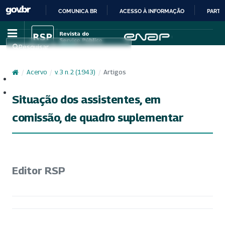
COMUNICA BR
ACESSO À INFORMAÇÃO
PARTI
IR
PARA
Pesquisar
O
CONTEÚDO
/
Acervo
/
v. 3 n. 2 (1943)
/
Artigos
Cadastro
Acesso
Situação dos assistentes, em
comissão, de quadro suplementar
Editor RSP