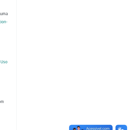
b uma
ion-
 Uso
com