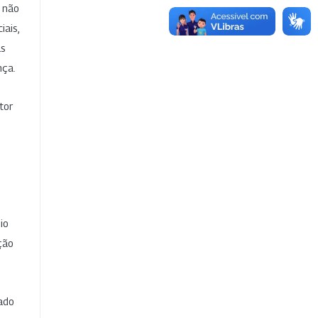
e não
iais,
as
nça.
tor
io
ção
cado