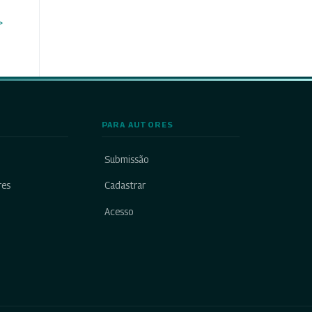
>
PARA AUTORES
Submissão
res
Cadastrar
Acesso