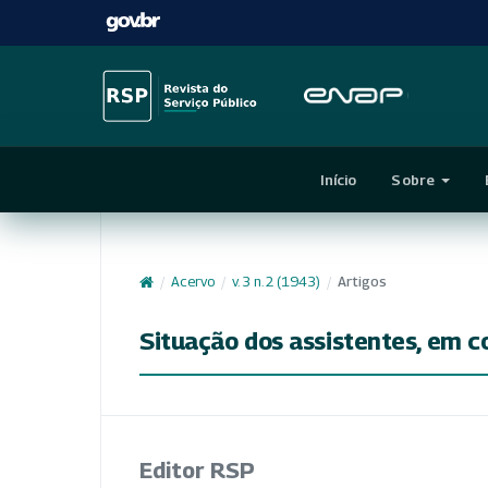
Início
Sobre
/
Acervo
/
v. 3 n. 2 (1943)
/
Artigos
Situação dos assistentes, em 
Editor RSP