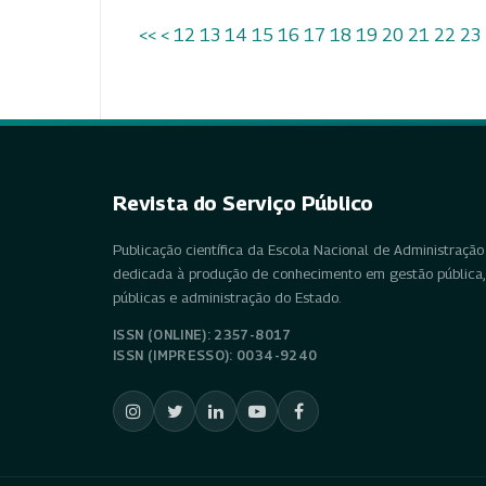
<<
<
12
13
14
15
16
17
18
19
20
21
22
23
Revista do Serviço Público
Publicação científica da Escola Nacional de Administração 
dedicada à produção de conhecimento em gestão pública, 
públicas e administração do Estado.
ISSN (ONLINE): 2357-8017
ISSN (IMPRESSO): 0034-9240