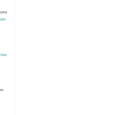
b uma
ion-
 Uso
com