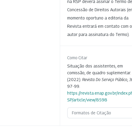
na RSP deverá assinar o Termo d
Concessão de Direitos Autorais (e
momento oportuno a editoria da
Revista entrará em contato com o
autor para assinatura do Termo).
Como Citar
Situação dos assistentes, em
comissão, de quadro suplementar.
(2022).
Revista Do Serviço Público
,
3
97-99.
https://revista.enap.gov.br/index.p
SP/article/view/8598
Formatos de Citação