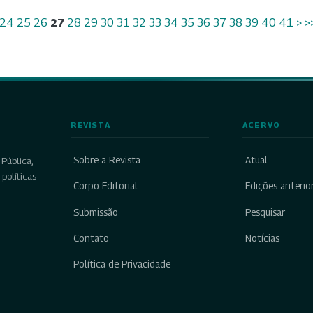
24
25
26
27
28
29
30
31
32
33
34
35
36
37
38
39
40
41
>
>
REVISTA
ACERVO
Sobre a Revista
Atual
Pública,
políticas
Corpo Editorial
Edições anterio
Submissão
Pesquisar
Contato
Notícias
Política de Privacidade