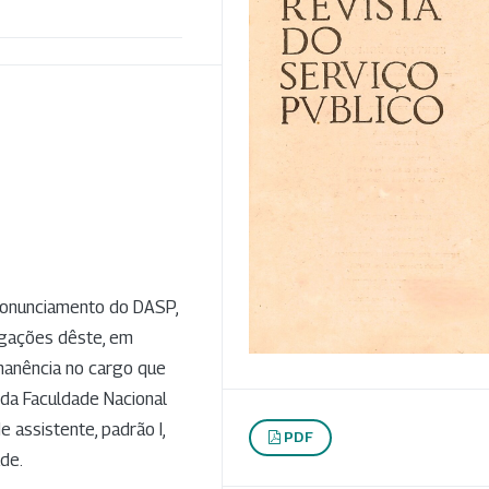
pronunciamento do DASP,
legações dêste, em
rmanência no cargo que
 da Faculdade Nacional
e assistente, padrão I,
PDF
de.