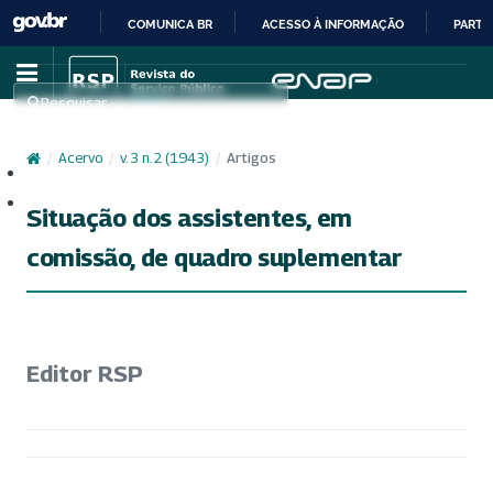
COMUNICA BR
ACESSO À INFORMAÇÃO
PARTI
IR
PARA
Pesquisar
O
CONTEÚDO
/
Acervo
/
v. 3 n. 2 (1943)
/
Artigos
Cadastro
Acesso
Situação dos assistentes, em
comissão, de quadro suplementar
Editor RSP