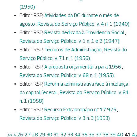
(1950)
Editor RSP,
Atividades da DC durante o mês de
agosto
,
Revista do Serviço Público: v. 4 n. 1 (1940)
Editor RSP,
Revista dedicada à Providencia Social
,
Revista do Serviço Público: v. 1 n. 1 e 2 (1947)
Editor RSP,
Técnicos de Administração
,
Revista do
Serviço Público: v. 71 n. 1 (1956)
Editor RSP,
A proposta orçamentária para 1956
,
Revista do Serviço Público: v. 68 n. 1 (1955)
Editor RSP,
Reforma administrativa face à mudança
da capital federal
,
Revista do Serviço Público: v. 81
n. 1 (1958)
Editor RSP,
Recurso Extraordinário n." 17.925
,
Revista do Serviço Público: v. 3 n. 3 (1953)
<<
<
26
27
28
29
30
31
32
33
34
35
36
37
38
39
40
41
4