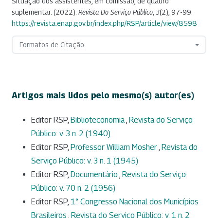
Situação dos assistentes, em comissão, de quadro
suplementar. (2022).
Revista Do Serviço Público
,
3
(2), 97-99.
https://revista.enap.gov.br/index.php/RSP/article/view/8598
Formatos de Citação
Artigos mais lidos pelo mesmo(s) autor(es)
Editor RSP,
Biblioteconomia
,
Revista do Serviço
Público: v. 3 n. 2 (1940)
Editor RSP,
Professor William Mosher
,
Revista do
Serviço Público: v. 3 n. 1 (1945)
Editor RSP,
Documentário
,
Revista do Serviço
Público: v. 70 n. 2 (1956)
Editor RSP,
1° Congresso Nacional dos Municípios
Brasileiros
,
Revista do Serviço Público: v. 1 n. 2