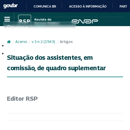
COMUNICA BR
ACESSO À INFORMAÇÃO
PARTI
IR
PARA
Pesquisar
O
CONTEÚDO
/
Acervo
/
v. 3 n. 2 (1943)
/
Artigos
Cadastro
Acesso
Situação dos assistentes, em
comissão, de quadro suplementar
Editor RSP