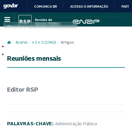
COMUNICA BR
ACESSO À INFORMAÇÃO
PARTI
IR
PARA
Pesquisar
O
CONTEÚDO
/
Acervo
/
v. 1 n. 3 (1942)
/
Artigos
Cadastro
Acesso
Reuniões mensais
Editor RSP
PALAVRAS-CHAVE:
Administração Pública