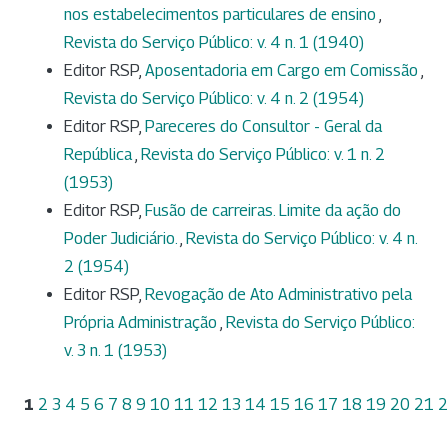
nos estabelecimentos particulares de ensino
,
Revista do Serviço Público: v. 4 n. 1 (1940)
Editor RSP,
Aposentadoria em Cargo em Comissão
,
Revista do Serviço Público: v. 4 n. 2 (1954)
Editor RSP,
Pareceres do Consultor - Geral da
República
,
Revista do Serviço Público: v. 1 n. 2
(1953)
Editor RSP,
Fusão de carreiras. Limite da ação do
Poder Judiciário.
,
Revista do Serviço Público: v. 4 n.
2 (1954)
Editor RSP,
Revogação de Ato Administrativo pela
Própria Administração
,
Revista do Serviço Público:
v. 3 n. 1 (1953)
1
2
3
4
5
6
7
8
9
10
11
12
13
14
15
16
17
18
19
20
21
2