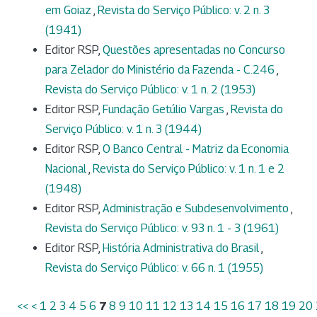
em Goiaz
,
Revista do Serviço Público: v. 2 n. 3
(1941)
Editor RSP,
Questões apresentadas no Concurso
para Zelador do Ministério da Fazenda - C.246
,
Revista do Serviço Público: v. 1 n. 2 (1953)
Editor RSP,
Fundação Getúlio Vargas
,
Revista do
Serviço Público: v. 1 n. 3 (1944)
Editor RSP,
O Banco Central - Matriz da Economia
Nacional
,
Revista do Serviço Público: v. 1 n. 1 e 2
(1948)
Editor RSP,
Administração e Subdesenvolvimento
,
Revista do Serviço Público: v. 93 n. 1 - 3 (1961)
Editor RSP,
História Administrativa do Brasil
,
Revista do Serviço Público: v. 66 n. 1 (1955)
<<
<
1
2
3
4
5
6
7
8
9
10
11
12
13
14
15
16
17
18
19
20