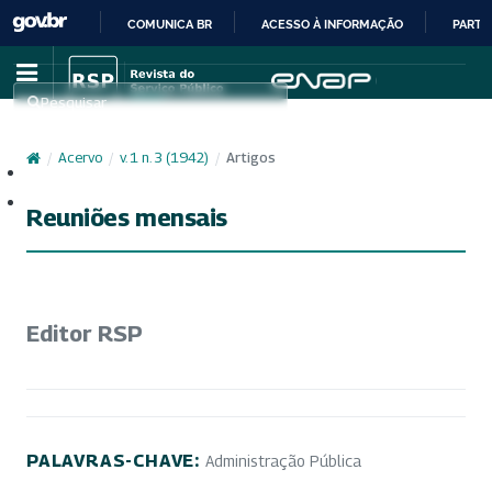
COMUNICA BR
ACESSO À INFORMAÇÃO
PARTI
IR
PARA
Pesquisar
O
CONTEÚDO
/
Acervo
/
v. 1 n. 3 (1942)
/
Artigos
Cadastro
Acesso
Reuniões mensais
Editor RSP
PALAVRAS-CHAVE:
Administração Pública