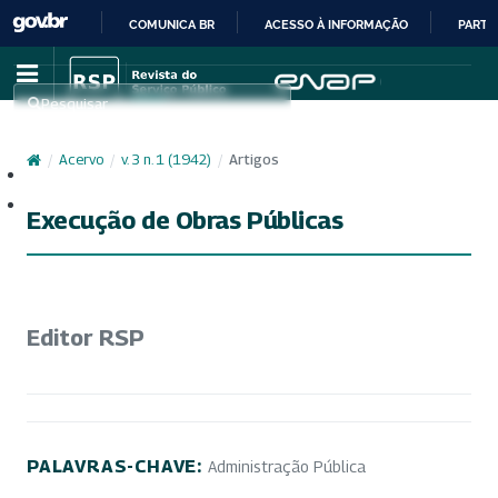
COMUNICA BR
ACESSO À INFORMAÇÃO
PARTI
IR
PARA
Pesquisar
O
CONTEÚDO
/
Acervo
/
v. 3 n. 1 (1942)
/
Artigos
Cadastro
Acesso
Execução de Obras Públicas
Editor RSP
PALAVRAS-CHAVE:
Administração Pública