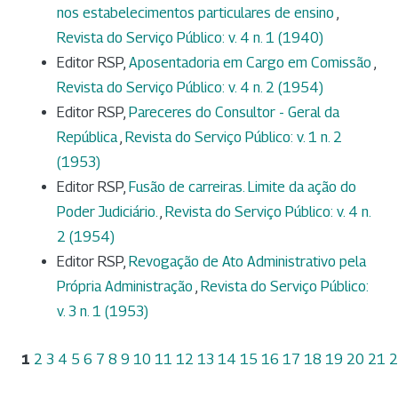
nos estabelecimentos particulares de ensino
,
Revista do Serviço Público: v. 4 n. 1 (1940)
Editor RSP,
Aposentadoria em Cargo em Comissão
,
Revista do Serviço Público: v. 4 n. 2 (1954)
Editor RSP,
Pareceres do Consultor - Geral da
República
,
Revista do Serviço Público: v. 1 n. 2
(1953)
Editor RSP,
Fusão de carreiras. Limite da ação do
Poder Judiciário.
,
Revista do Serviço Público: v. 4 n.
2 (1954)
Editor RSP,
Revogação de Ato Administrativo pela
Própria Administração
,
Revista do Serviço Público:
v. 3 n. 1 (1953)
1
2
3
4
5
6
7
8
9
10
11
12
13
14
15
16
17
18
19
20
21
2