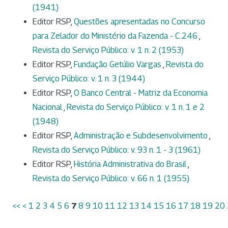
(1941)
Editor RSP,
Questões apresentadas no Concurso
para Zelador do Ministério da Fazenda - C.246
,
Revista do Serviço Público: v. 1 n. 2 (1953)
Editor RSP,
Fundação Getúlio Vargas
,
Revista do
Serviço Público: v. 1 n. 3 (1944)
Editor RSP,
O Banco Central - Matriz da Economia
Nacional
,
Revista do Serviço Público: v. 1 n. 1 e 2
(1948)
Editor RSP,
Administração e Subdesenvolvimento
,
Revista do Serviço Público: v. 93 n. 1 - 3 (1961)
Editor RSP,
História Administrativa do Brasil
,
Revista do Serviço Público: v. 66 n. 1 (1955)
<<
<
1
2
3
4
5
6
7
8
9
10
11
12
13
14
15
16
17
18
19
20