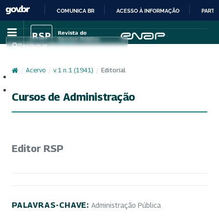
COMUNICA BR
ACESSO À INFORMAÇÃO
PARTI
IR
PARA
Pesquisar
O
CONTEÚDO
/
Acervo
/
v. 1 n. 1 (1941)
/
Editorial
Cadastro
Acesso
Cursos de Administração
Editor RSP
PALAVRAS-CHAVE:
Administração Pública