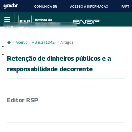
COMUNICA BR
ACESSO À INFORMAÇÃO
PARTI
IR
PARA
Pesquisar
O
CONTEÚDO
/
Acervo
/
v. 3 n. 2 (1942)
/
Artigos
Cadastro
Acesso
Retenção de dinheiros públicos e a
responsabilidade decorrente
Editor RSP