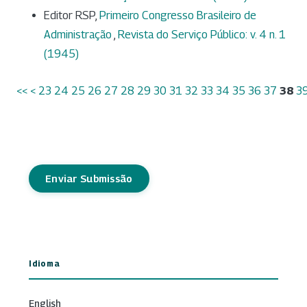
Editor RSP,
Primeiro Congresso Brasileiro de
Administração
,
Revista do Serviço Público: v. 4 n. 1
(1945)
<<
<
23
24
25
26
27
28
29
30
31
32
33
34
35
36
37
38
3
Enviar Submissão
Idioma
English