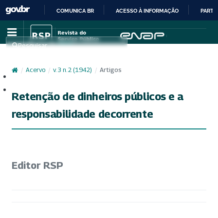
COMUNICA BR
ACESSO À INFORMAÇÃO
PARTI
IR
PARA
Pesquisar
O
CONTEÚDO
/
Acervo
/
v. 3 n. 2 (1942)
/
Artigos
Cadastro
Acesso
Retenção de dinheiros públicos e a
responsabilidade decorrente
Editor RSP