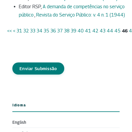
Editor RSP,
A demanda de competências no serviço
público
,
Revista do Serviço Público: v. 4 n. 1 (1944)
<<
<
31
32
33
34
35
36
37
38
39
40
41
42
43
44
45
46
4
Enviar Submissão
Idioma
English