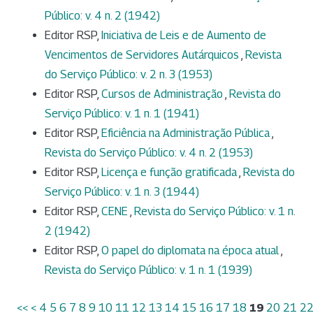
Público: v. 4 n. 2 (1942)
Editor RSP,
Iniciativa de Leis e de Aumento de
Vencimentos de Servidores Autárquicos
,
Revista
do Serviço Público: v. 2 n. 3 (1953)
Editor RSP,
Cursos de Administração
,
Revista do
Serviço Público: v. 1 n. 1 (1941)
Editor RSP,
Eficiência na Administração Pública
,
Revista do Serviço Público: v. 4 n. 2 (1953)
Editor RSP,
Licença e função gratificada
,
Revista do
Serviço Público: v. 1 n. 3 (1944)
Editor RSP,
CENE
,
Revista do Serviço Público: v. 1 n.
2 (1942)
Editor RSP,
O papel do diplomata na época atual
,
Revista do Serviço Público: v. 1 n. 1 (1939)
<<
<
4
5
6
7
8
9
10
11
12
13
14
15
16
17
18
19
20
21
2