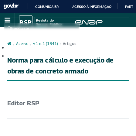
COMUNICA BR
ACESSO À INFORMAÇÃO
PARTI
IR
PARA
Pesquisar
O
CONTEÚDO
/
Acervo
/
v. 1 n. 1 (1941)
/
Artigos
Cadastro
Acesso
Norma para cálculo e execução de
obras de concreto armado
Editor RSP