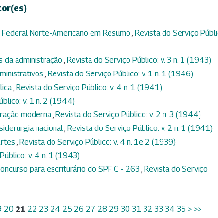
tor(es)
 Federal Norte-Americano em Resumo
,
Revista do Serviço Públi
s da administração
,
Revista do Serviço Público: v. 3 n. 1 (1943)
ministrativos
,
Revista do Serviço Público: v. 1 n. 1 (1946)
lica
,
Revista do Serviço Público: v. 4 n. 1 (1941)
blico: v. 1 n. 2 (1944)
tração moderna
,
Revista do Serviço Público: v. 2 n. 3 (1944)
 siderurgia nacional
,
Revista do Serviço Público: v. 2 n. 1 (1941)
Artes
,
Revista do Serviço Público: v. 4 n. 1e 2 (1939)
Público: v. 4 n. 1 (1943)
oncurso para escriturário do SPF C - 263
,
Revista do Serviço
9
20
21
22
23
24
25
26
27
28
29
30
31
32
33
34
35
>
>>