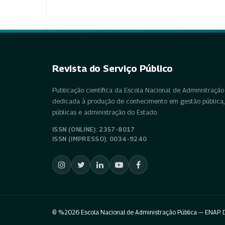
Revista do Serviço Público
Publicação científica da Escola Nacional de Administração 
dedicada à produção de conhecimento em gestão pública, 
públicas e administração do Estado.
ISSN (ONLINE): 2357-8017
ISSN (IMPRESSO): 0034-9240
© %2026 Escola Nacional de Administração Pública — ENAP. D