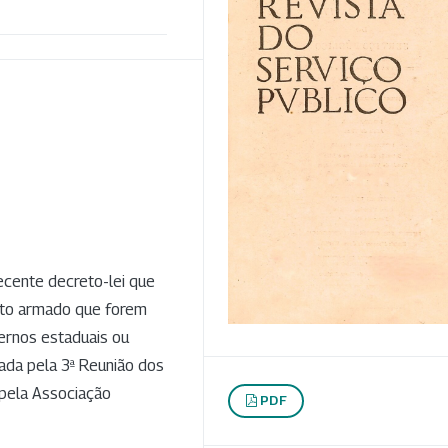
recente decreto-lei que
eto armado que forem
vernos estaduais ou
vada pela 3ª Reunião dos
 pela Associação
PDF