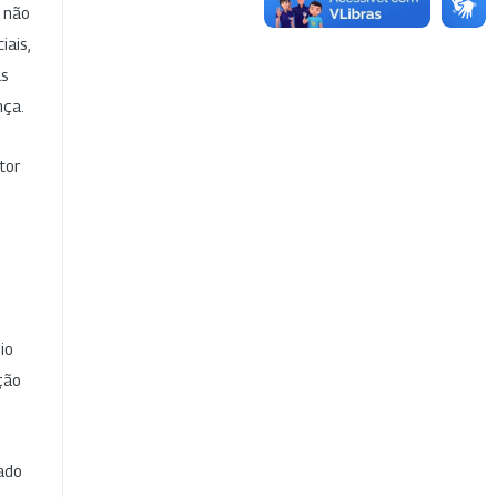
e não
iais,
as
nça.
tor
io
ção
cado