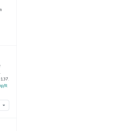
e
m
e
.
-137.
hp/R