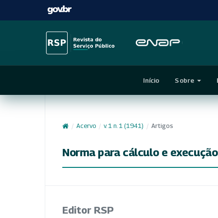
Início
Sobre
/
Acervo
/
v. 1 n. 1 (1941)
/
Artigos
Norma para cálculo e execução
Editor RSP