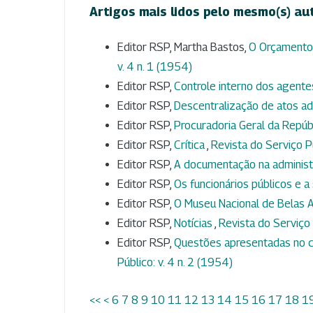
Artigos mais lidos pelo mesmo(s) au
Editor RSP, Martha Bastos,
O Orçamento
v. 4 n. 1 (1954)
Editor RSP,
Controle interno dos agente
Editor RSP,
Descentralização de atos ad
Editor RSP,
Procuradoria Geral da Repúb
Editor RSP,
Crítica
,
Revista do Serviço Pú
Editor RSP,
A documentação na adminis
Editor RSP,
Os funcionários públicos e a
Editor RSP,
O Museu Nacional de Belas 
Editor RSP,
Notícias
,
Revista do Serviço 
Editor RSP,
Questões apresentadas no c
Público: v. 4 n. 2 (1954)
<<
<
6
7
8
9
10
11
12
13
14
15
16
17
18
1