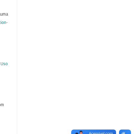
b uma
ion-
 Uso
com