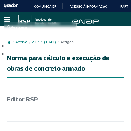
COMUNICA BR
ACESSO À INFORMAÇÃO
PARTI
IR
PARA
Pesquisar
O
CONTEÚDO
/
Acervo
/
v. 1 n. 1 (1941)
/
Artigos
Cadastro
Acesso
Norma para cálculo e execução de
obras de concreto armado
Editor RSP