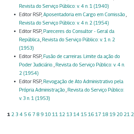
Revista do Serviço Público: v. 4 n. 1 (1940)
Editor RSP,
Aposentadoria em Cargo em Comissão
,
Revista do Serviço Público: v. 4 n. 2 (1954)
Editor RSP,
Pareceres do Consultor - Geral da
República
,
Revista do Serviço Público: v. 1 n. 2
(1953)
Editor RSP,
Fusão de carreiras. Limite da ação do
Poder Judiciário.
,
Revista do Serviço Público: v. 4 n.
2 (1954)
Editor RSP,
Revogação de Ato Administrativo pela
Própria Administração
,
Revista do Serviço Público:
v. 3 n. 1 (1953)
1
2
3
4
5
6
7
8
9
10
11
12
13
14
15
16
17
18
19
20
21
2