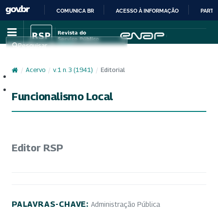
COMUNICA BR
ACESSO À INFORMAÇÃO
PARTI
IR
PARA
Pesquisar
O
CONTEÚDO
/
Acervo
/
v. 1 n. 3 (1941)
/
Editorial
Cadastro
Acesso
Funcionalismo Local
Editor RSP
PALAVRAS-CHAVE:
Administração Pública