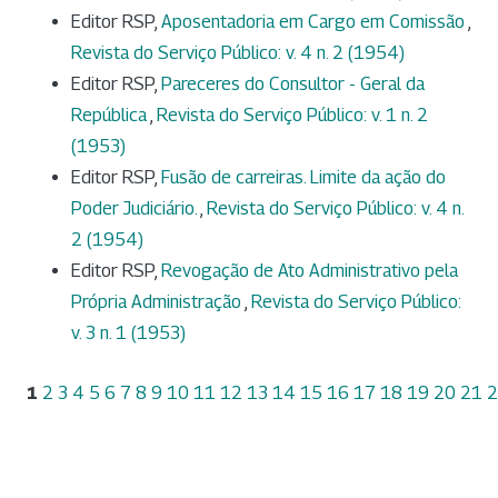
Editor RSP,
Aposentadoria em Cargo em Comissão
,
Revista do Serviço Público: v. 4 n. 2 (1954)
Editor RSP,
Pareceres do Consultor - Geral da
República
,
Revista do Serviço Público: v. 1 n. 2
(1953)
Editor RSP,
Fusão de carreiras. Limite da ação do
Poder Judiciário.
,
Revista do Serviço Público: v. 4 n.
2 (1954)
Editor RSP,
Revogação de Ato Administrativo pela
Própria Administração
,
Revista do Serviço Público:
v. 3 n. 1 (1953)
1
2
3
4
5
6
7
8
9
10
11
12
13
14
15
16
17
18
19
20
21
2