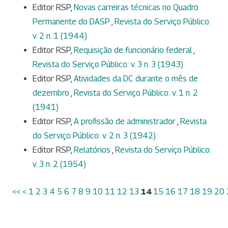
Editor RSP,
Novas carreiras técnicas no Quadro
Permanente do DASP
,
Revista do Serviço Público:
v. 2 n. 1 (1944)
Editor RSP,
Requisição de funcionário federal
,
Revista do Serviço Público: v. 3 n. 3 (1943)
Editor RSP,
Atividades da DC durante o mês de
dezembro
,
Revista do Serviço Público: v. 1 n. 2
(1941)
Editor RSP,
A profissão de administrador
,
Revista
do Serviço Público: v. 2 n. 3 (1942)
Editor RSP,
Relatórios
,
Revista do Serviço Público:
v. 3 n. 2 (1954)
<<
<
1
2
3
4
5
6
7
8
9
10
11
12
13
14
15
16
17
18
19
20