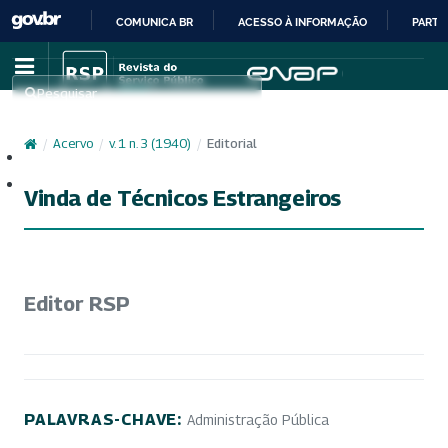
COMUNICA BR
ACESSO À INFORMAÇÃO
PARTI
IR
PARA
Pesquisar
O
CONTEÚDO
/
Acervo
/
v. 1 n. 3 (1940)
/
Editorial
Cadastro
Acesso
Vinda de Técnicos Estrangeiros
Editor RSP
PALAVRAS-CHAVE:
Administração Pública