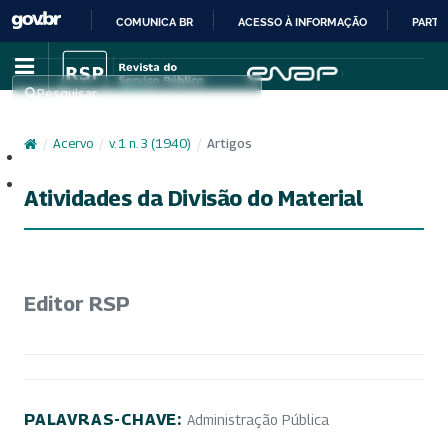
COMUNICA BR
ACESSO À INFORMAÇÃO
PARTI
IR
PARA
Pesquisar
O
CONTEÚDO
/
Acervo
/
v. 1 n. 3 (1940)
/
Artigos
Cadastro
Acesso
Atividades da Divisão do Material
Editor RSP
PALAVRAS-CHAVE:
Administração Pública