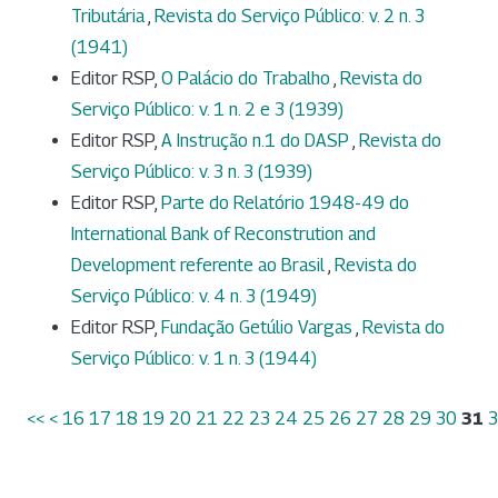
Tributária
,
Revista do Serviço Público: v. 2 n. 3
(1941)
Editor RSP,
O Palácio do Trabalho
,
Revista do
Serviço Público: v. 1 n. 2 e 3 (1939)
Editor RSP,
A Instrução n.1 do DASP
,
Revista do
Serviço Público: v. 3 n. 3 (1939)
Editor RSP,
Parte do Relatório 1948-49 do
International Bank of Reconstrution and
Development referente ao Brasil
,
Revista do
Serviço Público: v. 4 n. 3 (1949)
Editor RSP,
Fundação Getúlio Vargas
,
Revista do
Serviço Público: v. 1 n. 3 (1944)
<<
<
16
17
18
19
20
21
22
23
24
25
26
27
28
29
30
31