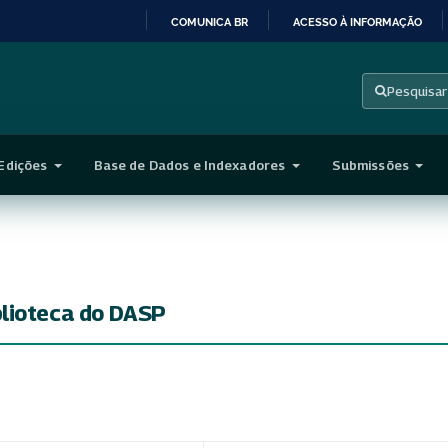
COMUNICA BR
ACESSO À INFORMAÇÃO
IR
PARA
Pesquisar
O
CONTEÚDO
Edições
Base de Dados e Indexadores
Submissões
blioteca do DASP