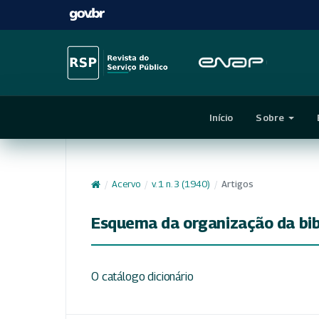
Início
Sobre
/
Acervo
/
v. 1 n. 3 (1940)
/
Artigos
Esquema da organização da bi
O catálogo dicionário