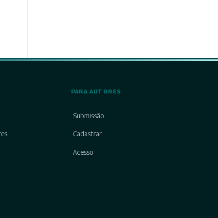
PARA AUTORES
Submissão
res
Cadastrar
Acesso