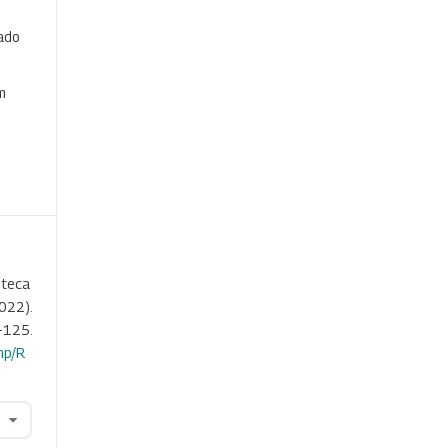
cado
e
m
oteca
022).
-125.
hp/R