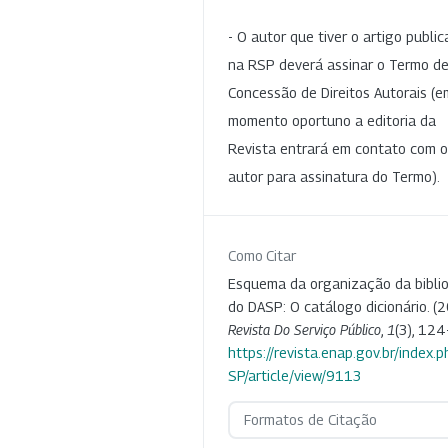
- O autor que tiver o artigo publi
na RSP deverá assinar o Termo d
Concessão de Direitos Autorais (e
momento oportuno a editoria da
Revista entrará em contato com o
autor para assinatura do Termo).
Como Citar
Esquema da organização da bibli
do DASP: O catálogo dicionário. (2
Revista Do Serviço Público
,
1
(3), 124
https://revista.enap.gov.br/index.p
SP/article/view/9113
Formatos de Citação