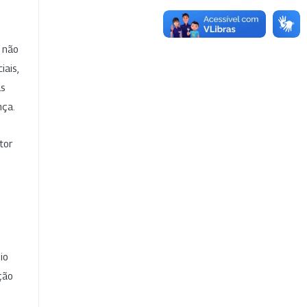
e não
iais,
as
nça.
tor
io
ção