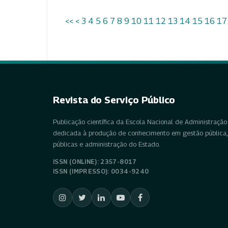
<<
<
3
4
5
6
7
8
9
10
11
12
13
14
15
16
17
Revista do Serviço Público
Publicação científica da Escola Nacional de Administração 
dedicada à produção de conhecimento em gestão pública, 
públicas e administração do Estado.
ISSN (ONLINE): 2357-8017
ISSN (IMPRESSO): 0034-9240