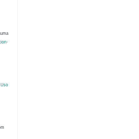
b uma
ion-
 Uso
com