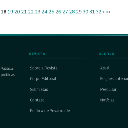
18
19
20
21
22
23
24
25
26
27
28
29
30
31
32
>
>>
REVISTA
ACERVO
Sobre a Revista
Atual
Pública,
políticas
Corpo Editorial
Edições anterio
Submissão
Pesquisar
Contato
Notícias
Política de Privacidade