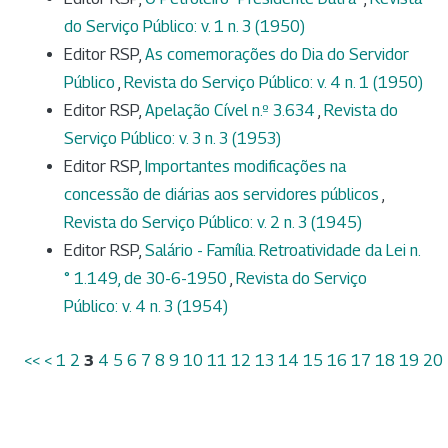
do Serviço Público: v. 1 n. 3 (1950)
Editor RSP,
As comemorações do Dia do Servidor
Público
,
Revista do Serviço Público: v. 4 n. 1 (1950)
Editor RSP,
Apelação Cível n.º 3.634
,
Revista do
Serviço Público: v. 3 n. 3 (1953)
Editor RSP,
Importantes modificações na
concessão de diárias aos servidores públicos
,
Revista do Serviço Público: v. 2 n. 3 (1945)
Editor RSP,
Salário - Família. Retroatividade da Lei n.
° 1.149, de 30-6-1950
,
Revista do Serviço
Público: v. 4 n. 3 (1954)
<<
<
1
2
3
4
5
6
7
8
9
10
11
12
13
14
15
16
17
18
19
20