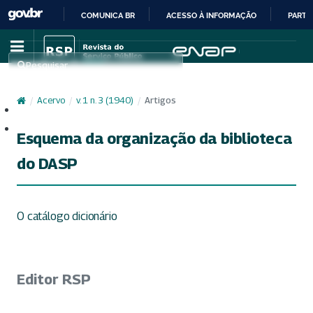
COMUNICA BR
ACESSO À INFORMAÇÃO
PARTI
IR
PARA
Pesquisar
O
CONTEÚDO
/
Acervo
/
v. 1 n. 3 (1940)
/
Artigos
Cadastro
Acesso
Esquema da organização da biblioteca
do DASP
O catálogo dicionário
Editor RSP