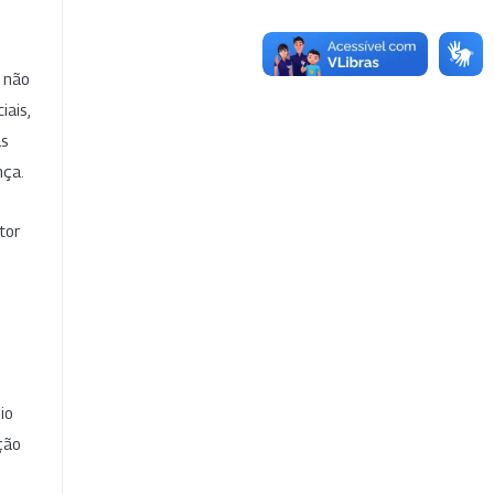
e não
iais,
as
nça.
tor
io
ção