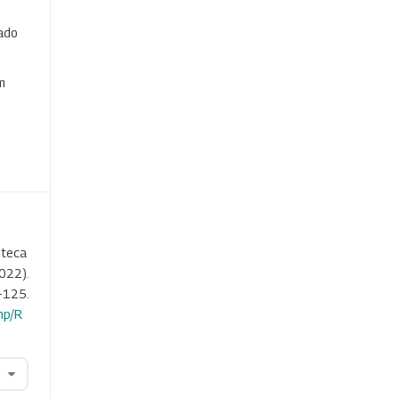
cado
e
m
oteca
022).
-125.
hp/R