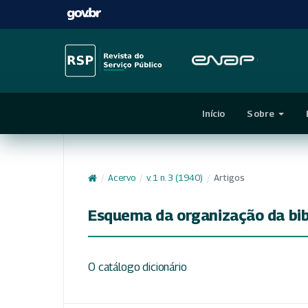
Início
Sobre
/
Acervo
/
v. 1 n. 3 (1940)
/
Artigos
Esquema da organização da bi
O catálogo dicionário