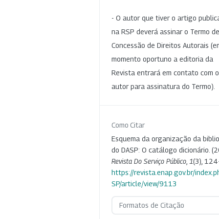
- O autor que tiver o artigo publi
na RSP deverá assinar o Termo d
Concessão de Direitos Autorais (e
momento oportuno a editoria da
Revista entrará em contato com o
autor para assinatura do Termo).
Como Citar
Esquema da organização da bibli
do DASP: O catálogo dicionário. (2
Revista Do Serviço Público
,
1
(3), 124
https://revista.enap.gov.br/index.p
SP/article/view/9113
Formatos de Citação