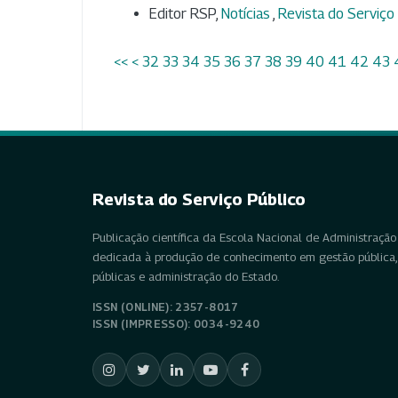
Editor RSP,
Notícias
,
Revista do Serviço P
<<
<
32
33
34
35
36
37
38
39
40
41
42
43
Revista do Serviço Público
Publicação científica da Escola Nacional de Administração 
dedicada à produção de conhecimento em gestão pública, 
públicas e administração do Estado.
ISSN (ONLINE): 2357-8017
ISSN (IMPRESSO): 0034-9240