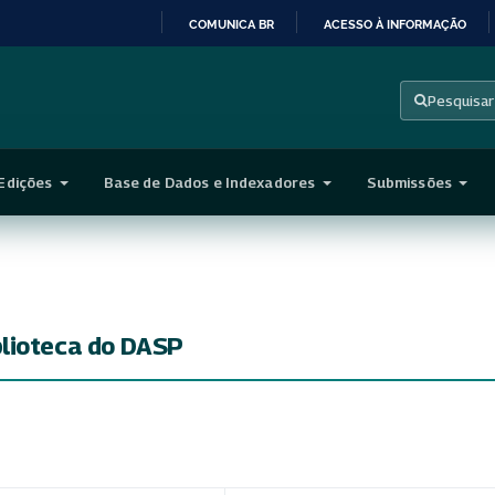
COMUNICA BR
ACESSO À INFORMAÇÃO
IR
PARA
Pesquisar
O
CONTEÚDO
Edições
Base de Dados e Indexadores
Submissões
blioteca do DASP