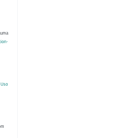
b uma
ion-
 Uso
com