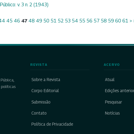
úblico: v. 3 n. 2 (1943)
44
45
46
47
48
49
50
51
52
53
54
55
56
57
58
59
60
61
>
REVISTA
ACERVO
Sobre a Revista
Atual
Pública,
políticas
Corpo Editorial
Edições anterio
Submissão
Pesquisar
Contato
Notícias
Política de Privacidade