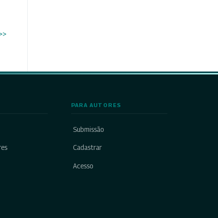
>>
PARA AUTORES
Submissão
res
Cadastrar
Acesso