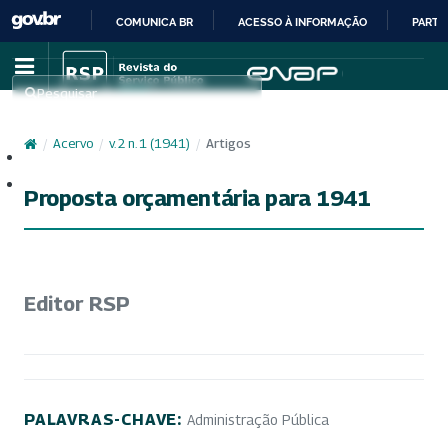
COMUNICA BR
ACESSO À INFORMAÇÃO
PARTI
IR
PARA
Pesquisar
O
CONTEÚDO
/
Acervo
/
v. 2 n. 1 (1941)
/
Artigos
Cadastro
Acesso
Proposta orçamentária para 1941
Editor RSP
PALAVRAS-CHAVE:
Administração Pública