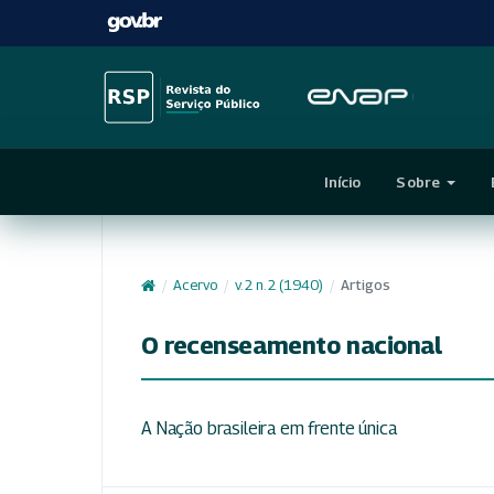
Início
Sobre
/
Acervo
/
v. 2 n. 2 (1940)
/
Artigos
O recenseamento nacional
A Nação brasileira em frente única