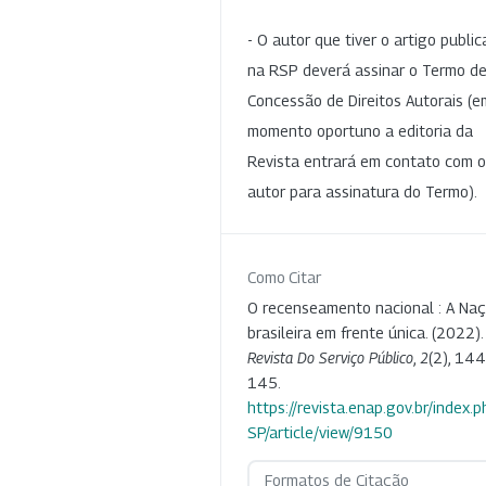
- O autor que tiver o artigo publi
na RSP deverá assinar o Termo d
Concessão de Direitos Autorais (e
momento oportuno a editoria da
Revista entrará em contato com o
autor para assinatura do Termo).
Como Citar
O recenseamento nacional : A Na
brasileira em frente única. (2022).
Revista Do Serviço Público
,
2
(2), 144
145.
https://revista.enap.gov.br/index.p
SP/article/view/9150
Formatos de Citação