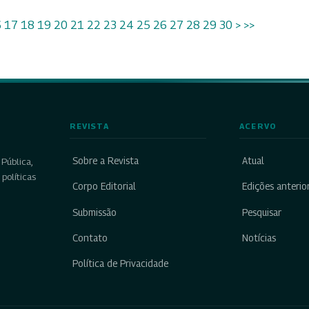
6
17
18
19
20
21
22
23
24
25
26
27
28
29
30
>
>>
REVISTA
ACERVO
Sobre a Revista
Atual
Pública,
políticas
Corpo Editorial
Edições anterio
Submissão
Pesquisar
Contato
Notícias
Política de Privacidade