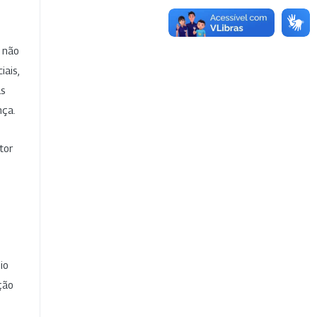
e não
iais,
as
nça.
tor
io
ção