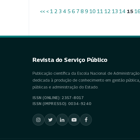
<<
<
1
2
3
4
5
6
7
8
9
10
11
12
13
14
15
1
Revista do Serviço Público
Publicação científica da Escola Nacional de Administração 
dedicada à produção de conhecimento em gestão pública, 
públicas e administração do Estado.
ISSN (ONLINE): 2357-8017
ISSN (IMPRESSO): 0034-9240