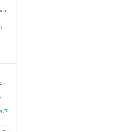
cado
e
m
ção
-
hp/R