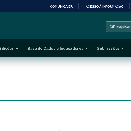
COMUNICA BR
ACESSO À INFORMAÇÃO
IR
PARA
Pesquisar
O
CONTEÚDO
Edições
Base de Dados e Indexadores
Submissões