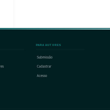
PARA AUTORES
Submissão
res
Cadastrar
Acesso