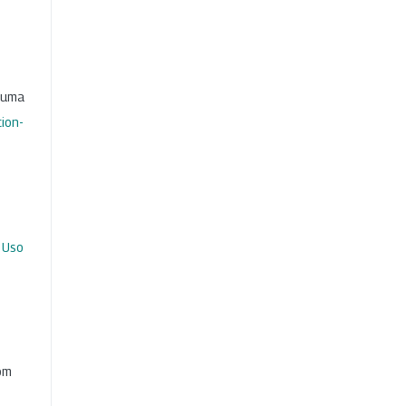
b uma
ion-
 Uso
com