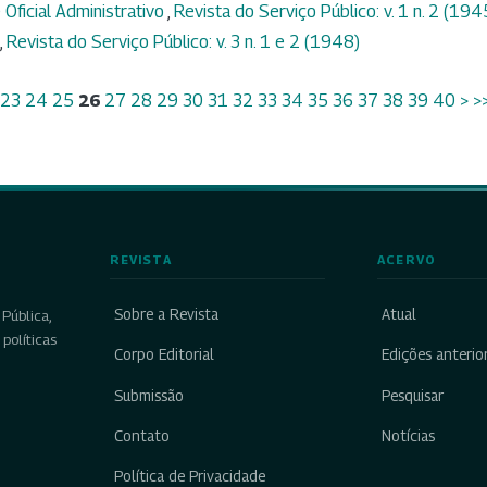
 Oficial Administrativo
,
Revista do Serviço Público: v. 1 n. 2 (194
,
Revista do Serviço Público: v. 3 n. 1 e 2 (1948)
23
24
25
26
27
28
29
30
31
32
33
34
35
36
37
38
39
40
>
>
REVISTA
ACERVO
Sobre a Revista
Atual
Pública,
políticas
Corpo Editorial
Edições anterio
Submissão
Pesquisar
Contato
Notícias
Política de Privacidade