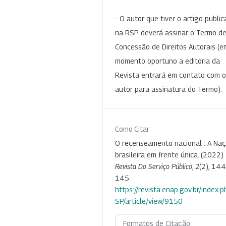
- O autor que tiver o artigo publi
na RSP deverá assinar o Termo d
Concessão de Direitos Autorais (e
momento oportuno a editoria da
Revista entrará em contato com o
autor para assinatura do Termo).
Como Citar
O recenseamento nacional : A Na
brasileira em frente única. (2022).
Revista Do Serviço Público
,
2
(2), 144
145.
https://revista.enap.gov.br/index.p
SP/article/view/9150
Formatos de Citação