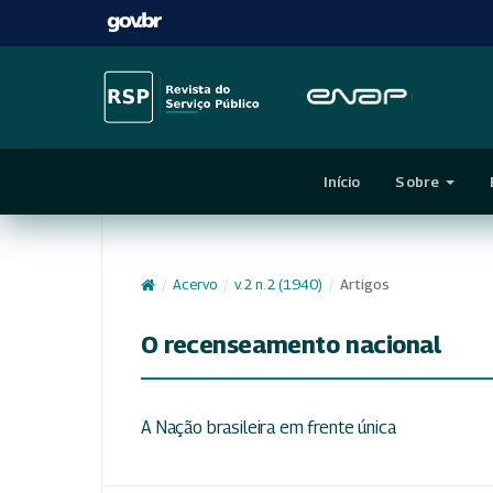
Início
Sobre
/
Acervo
/
v. 2 n. 2 (1940)
/
Artigos
O recenseamento nacional
A Nação brasileira em frente única