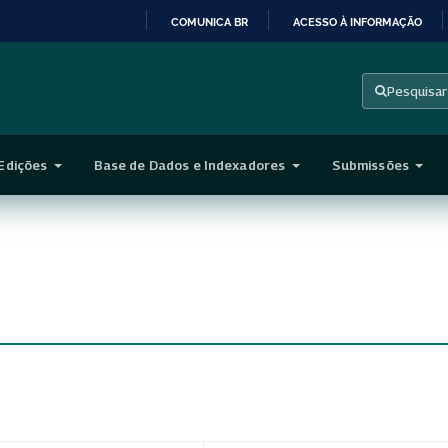
COMUNICA BR
ACESSO À INFORMAÇÃO
IR
PARA
Pesquisar
O
CONTEÚDO
Edições
Base de Dados e Indexadores
Submissões