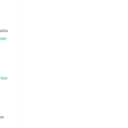
b uma
ion-
 Uso
com