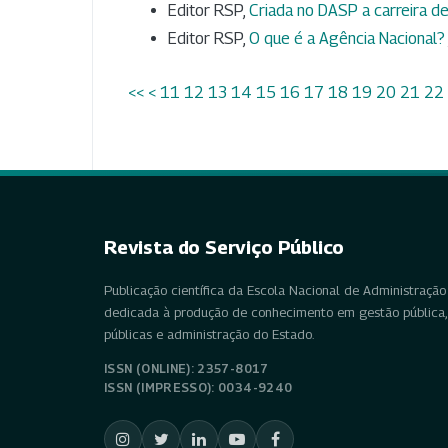
Editor RSP,
Criada no DASP a carreira de
Editor RSP,
O que é a Agência Nacional?
<<
<
11
12
13
14
15
16
17
18
19
20
21
22
Revista do Serviço Público
Publicação científica da Escola Nacional de Administração 
dedicada à produção de conhecimento em gestão pública, 
públicas e administração do Estado.
ISSN (ONLINE): 2357-8017
ISSN (IMPRESSO): 0034-9240