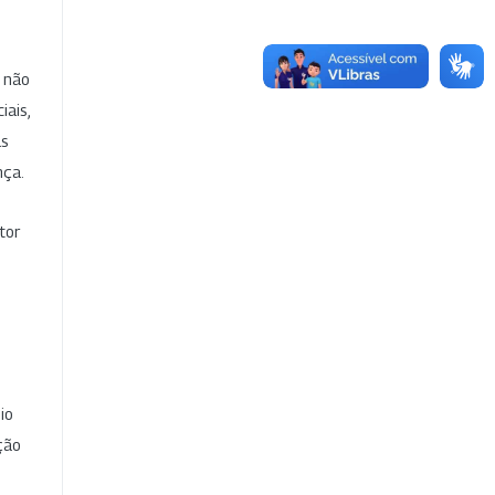
e não
iais,
as
nça.
tor
io
ção