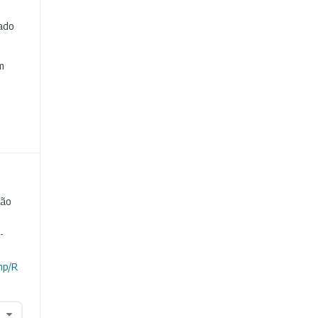
cado
e
m
ção
-
hp/R