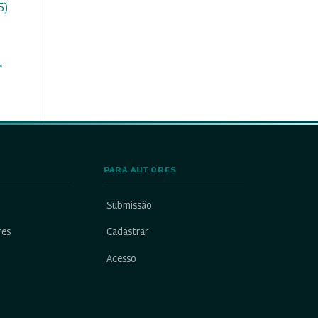
5)
>
PARA AUTORES
Submissão
res
Cadastrar
Acesso