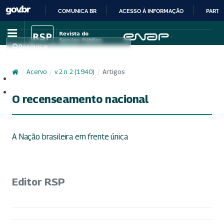
COMUNICA BR
ACESSO À INFORMAÇÃO
PARTI
IR
PARA
Pesquisar
O
CONTEÚDO
/
Acervo
/
v. 2 n. 2 (1940)
/
Artigos
Cadastro
Acesso
O recenseamento nacional
A Nação brasileira em frente única
Editor RSP