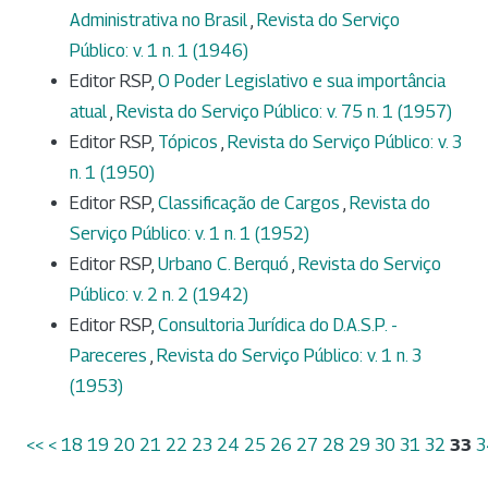
Administrativa no Brasil
,
Revista do Serviço
Público: v. 1 n. 1 (1946)
Editor RSP,
O Poder Legislativo e sua importância
atual
,
Revista do Serviço Público: v. 75 n. 1 (1957)
Editor RSP,
Tópicos
,
Revista do Serviço Público: v. 3
n. 1 (1950)
Editor RSP,
Classificação de Cargos
,
Revista do
Serviço Público: v. 1 n. 1 (1952)
Editor RSP,
Urbano C. Berquó
,
Revista do Serviço
Público: v. 2 n. 2 (1942)
Editor RSP,
Consultoria Jurídica do D.A.S.P. -
Pareceres
,
Revista do Serviço Público: v. 1 n. 3
(1953)
<<
<
18
19
20
21
22
23
24
25
26
27
28
29
30
31
32
33
3