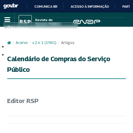
COMUNICA BR
ACESSO À INFORMAÇÃO
PARTI
IR
PARA
Pesquisar
O
CONTEÚDO
/
Acervo
/
v. 2 n. 1 (1941)
/
Artigos
Cadastro
Acesso
Calendário de Compras do Serviço
Público
Editor RSP