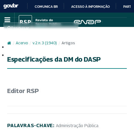
COMUNICA BR
ACESSO À INFORMAÇÃO
PARTI
IR
PARA
Pesquisar
O
CONTEÚDO
/
Acervo
/
v. 2 n. 3 (1940)
/
Artigos
Cadastro
Acesso
Especificações da DM do DASP
Editor RSP
PALAVRAS-CHAVE:
Administração Pública