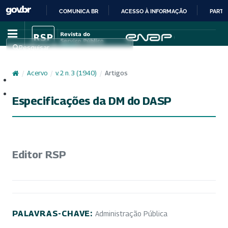
COMUNICA BR
ACESSO À INFORMAÇÃO
PARTI
IR
PARA
Pesquisar
O
CONTEÚDO
/
Acervo
/
v. 2 n. 3 (1940)
/
Artigos
Cadastro
Acesso
Especificações da DM do DASP
Editor RSP
PALAVRAS-CHAVE:
Administração Pública