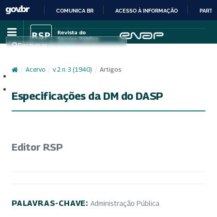
COMUNICA BR
ACESSO À INFORMAÇÃO
PARTI
IR
PARA
Pesquisar
O
CONTEÚDO
/
Acervo
/
v. 2 n. 3 (1940)
/
Artigos
Cadastro
Acesso
Especificações da DM do DASP
Editor RSP
PALAVRAS-CHAVE:
Administração Pública