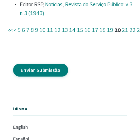
Editor RSP,
Notícias
,
Revista do Serviço Público: v. 3
n. 3 (1943)
<<
<
5
6
7
8
9
10
11
12
13
14
15
16
17
18
19
20
21
22
2
Enviar Submissão
Idioma
English
Español