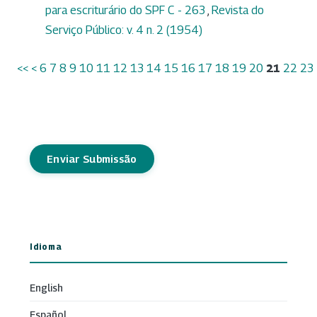
para escriturário do SPF C - 263
,
Revista do
Serviço Público: v. 4 n. 2 (1954)
<<
<
6
7
8
9
10
11
12
13
14
15
16
17
18
19
20
21
22
23
Enviar Submissão
Idioma
English
Español