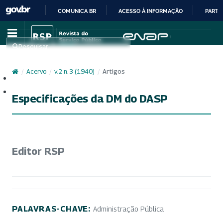
COMUNICA BR
ACESSO À INFORMAÇÃO
PARTI
IR
PARA
Pesquisar
O
CONTEÚDO
/
Acervo
/
v. 2 n. 3 (1940)
/
Artigos
Cadastro
Acesso
Especificações da DM do DASP
Editor RSP
PALAVRAS-CHAVE:
Administração Pública