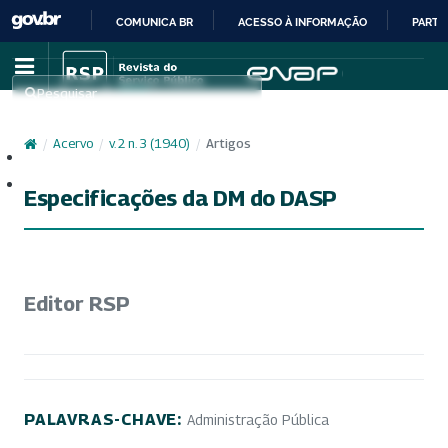
COMUNICA BR
ACESSO À INFORMAÇÃO
PARTI
IR
PARA
Pesquisar
O
CONTEÚDO
/
Acervo
/
v. 2 n. 3 (1940)
/
Artigos
Cadastro
Acesso
Especificações da DM do DASP
Editor RSP
PALAVRAS-CHAVE:
Administração Pública