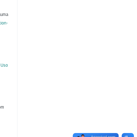
b uma
ion-
 Uso
com