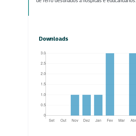
de ferro destinados a hospitais e educandários.
Downloads