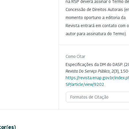
na RSP deverá assinar o Termo d
Concessão de Direitos Autorais (e
momento oportuno a editoria da
Revista entrará em contato com o
autor para assinatura do Termo).
Como Citar
Especificações da DM do DASP. (2
Revista Do Serviço Público
,
2
(3), 150
https://revista.enap.gov.br/index.p
SP/article/view/9202
Formatos de Citação
tor(es)