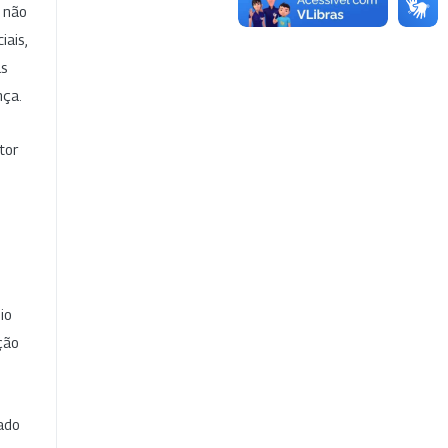
e não
iais,
as
nça.
tor
io
ção
cado