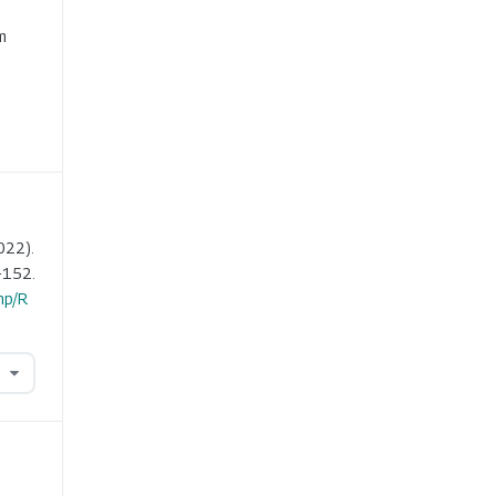
e
m
022).
-152.
hp/R