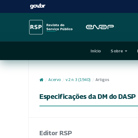
Início
Sobre
/
Acervo
/
v. 2 n. 3 (1940)
/
Artigos
Especificações da DM do DASP
Editor RSP