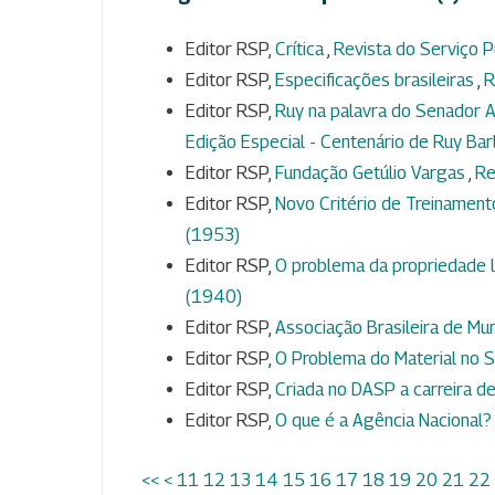
Editor RSP,
Crítica
,
Revista do Serviço Pú
Editor RSP,
Especificações brasileiras
,
R
Editor RSP,
Ruy na palavra do Senador A
Edição Especial - Centenário de Ruy Ba
Editor RSP,
Fundação Getúlio Vargas
,
Re
Editor RSP,
Novo Critério de Treinamen
(1953)
Editor RSP,
O problema da propriedade l
(1940)
Editor RSP,
Associação Brasileira de Mun
Editor RSP,
O Problema do Material no S
Editor RSP,
Criada no DASP a carreira de
Editor RSP,
O que é a Agência Nacional?
<<
<
11
12
13
14
15
16
17
18
19
20
21
22