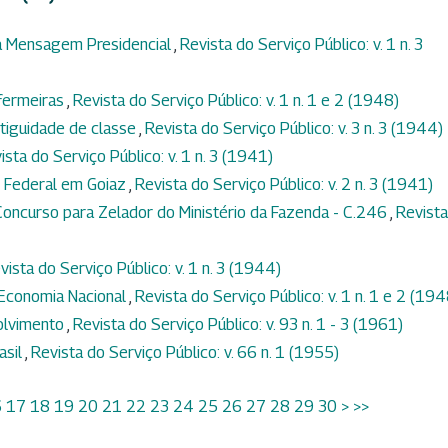
na Mensagem Presidencial
,
Revista do Serviço Público: v. 1 n. 3
nfermeiras
,
Revista do Serviço Público: v. 1 n. 1 e 2 (1948)
tiguidade de classe
,
Revista do Serviço Público: v. 3 n. 3 (1944)
ista do Serviço Público: v. 1 n. 3 (1941)
r Federal em Goiaz
,
Revista do Serviço Público: v. 2 n. 3 (1941)
oncurso para Zelador do Ministério da Fazenda - C.246
,
Revista
vista do Serviço Público: v. 1 n. 3 (1944)
 Economia Nacional
,
Revista do Serviço Público: v. 1 n. 1 e 2 (194
olvimento
,
Revista do Serviço Público: v. 93 n. 1 - 3 (1961)
asil
,
Revista do Serviço Público: v. 66 n. 1 (1955)
6
17
18
19
20
21
22
23
24
25
26
27
28
29
30
>
>>