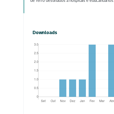
de ferro destinados a hospitais e educandários.
Downloads