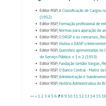
Editor RSP,
A Classificação de Cargos 
(1952)
Editor RSP,
Formação profissional de e
Editor RSP,
Normas para apuração de an
Editor RSP,
O DASP e os concursos
,
Rev
Editor RSP,
Visitou o DASP o Intervento
Editor RSP,
Questões apresentadas no C
do Serviço Público: v. 1 n. 2 (1953)
Editor RSP,
Fundação Getúlio Vargas
,
Re
Editor RSP,
O Banco Central - Matriz da
Editor RSP,
Administração e Subdesenv
Editor RSP,
História Administrativa do Br
<<
<
1
2
3
4
5
6
7
8
9
10
11
12
13
14
15
1