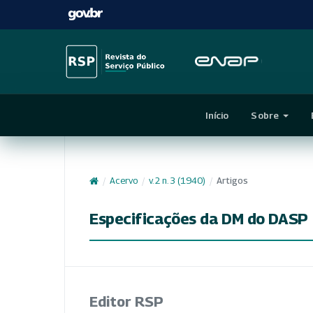
Início
Sobre
/
Acervo
/
v. 2 n. 3 (1940)
/
Artigos
Especificações da DM do DASP
Editor RSP