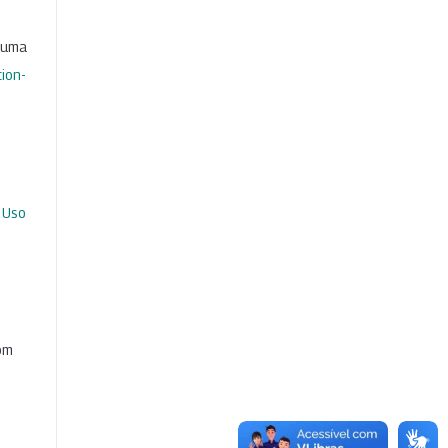
b uma
ion-
 Uso
com