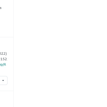
e
m
022).
-152.
hp/R