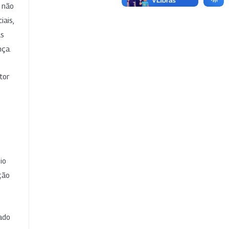
e não
iais,
as
nça.
tor
io
ção
cado