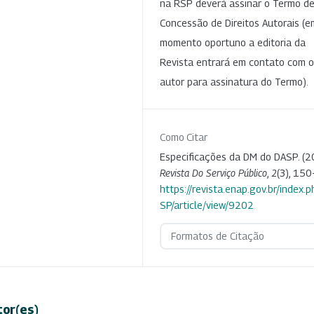
na RSP deverá assinar o Termo d
Concessão de Direitos Autorais (e
momento oportuno a editoria da
Revista entrará em contato com o
autor para assinatura do Termo).
Como Citar
Especificações da DM do DASP. (2
Revista Do Serviço Público
,
2
(3), 150
https://revista.enap.gov.br/index.p
SP/article/view/9202
Formatos de Citação
tor(es)