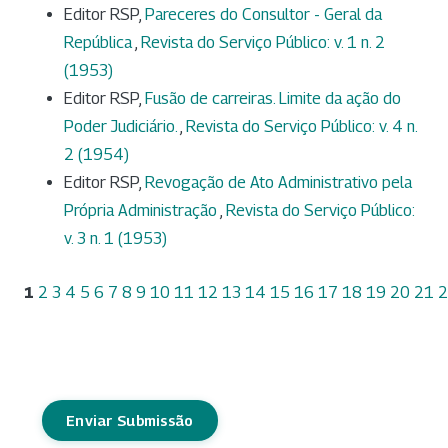
Editor RSP,
Pareceres do Consultor - Geral da
República
,
Revista do Serviço Público: v. 1 n. 2
(1953)
Editor RSP,
Fusão de carreiras. Limite da ação do
Poder Judiciário.
,
Revista do Serviço Público: v. 4 n.
2 (1954)
Editor RSP,
Revogação de Ato Administrativo pela
Própria Administração
,
Revista do Serviço Público:
v. 3 n. 1 (1953)
1
2
3
4
5
6
7
8
9
10
11
12
13
14
15
16
17
18
19
20
21
2
Enviar Submissão