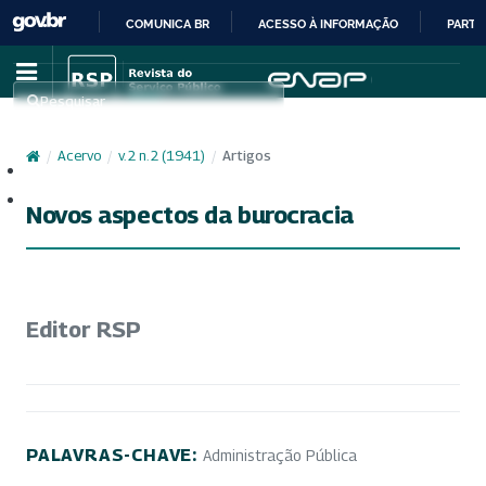
COMUNICA BR
ACESSO À INFORMAÇÃO
PARTI
IR
PARA
Pesquisar
O
CONTEÚDO
/
Acervo
/
v. 2 n. 2 (1941)
/
Artigos
Cadastro
Acesso
Novos aspectos da burocracia
Editor RSP
PALAVRAS-CHAVE:
Administração Pública