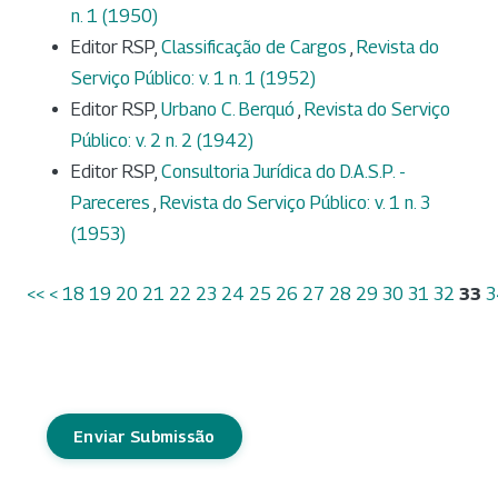
n. 1 (1950)
Editor RSP,
Classificação de Cargos
,
Revista do
Serviço Público: v. 1 n. 1 (1952)
Editor RSP,
Urbano C. Berquó
,
Revista do Serviço
Público: v. 2 n. 2 (1942)
Editor RSP,
Consultoria Jurídica do D.A.S.P. -
Pareceres
,
Revista do Serviço Público: v. 1 n. 3
(1953)
<<
<
18
19
20
21
22
23
24
25
26
27
28
29
30
31
32
33
3
Enviar Submissão