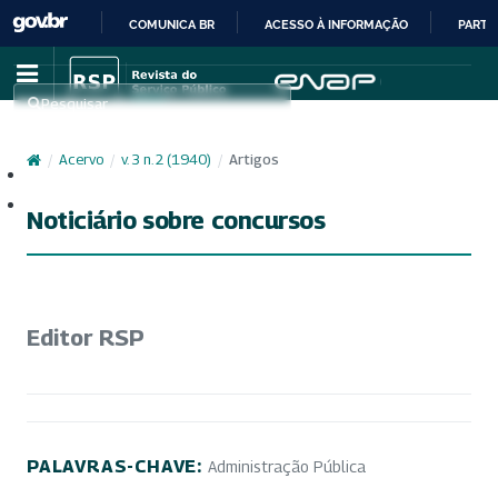
COMUNICA BR
ACESSO À INFORMAÇÃO
PARTI
IR
PARA
Pesquisar
O
CONTEÚDO
/
Acervo
/
v. 3 n. 2 (1940)
/
Artigos
Cadastro
Acesso
Noticiário sobre concursos
Editor RSP
PALAVRAS-CHAVE:
Administração Pública