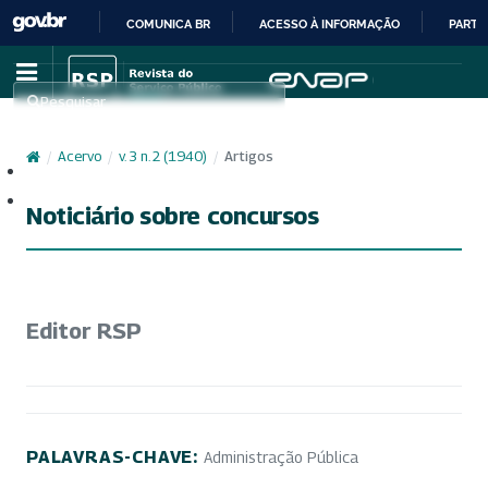
COMUNICA BR
ACESSO À INFORMAÇÃO
PARTI
IR
PARA
Pesquisar
O
CONTEÚDO
/
Acervo
/
v. 3 n. 2 (1940)
/
Artigos
Cadastro
Acesso
Noticiário sobre concursos
Editor RSP
PALAVRAS-CHAVE:
Administração Pública