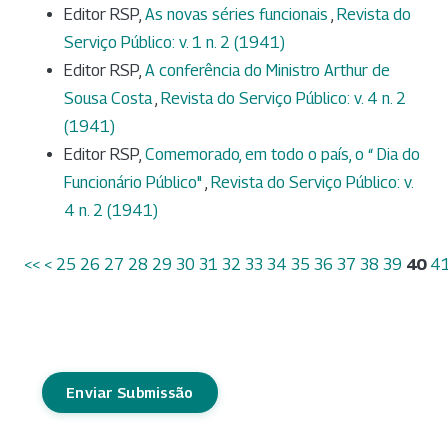
Editor RSP,
As novas séries funcionais
,
Revista do
Serviço Público: v. 1 n. 2 (1941)
Editor RSP,
A conferência do Ministro Arthur de
Sousa Costa
,
Revista do Serviço Público: v. 4 n. 2
(1941)
Editor RSP,
Comemorado, em todo o país, o “ Dia do
Funcionário Público"
,
Revista do Serviço Público: v.
4 n. 2 (1941)
<<
<
25
26
27
28
29
30
31
32
33
34
35
36
37
38
39
40
4
Enviar Submissão