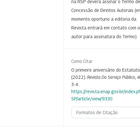
na RSP deverá assinar o Termo d
Concessão de Direitos Autorais (e
momento oportuno a editoria da
Revista entrará em contato com o
autor para assinatura do Termo).
Como Citar
O primeiro aniversário do Estatuto
(2022).
Revista Do Serviço Público
,
4
3-4.
https://revista.enap.gov.br/index.p
SP/article/view/9330
Formatos de Citação