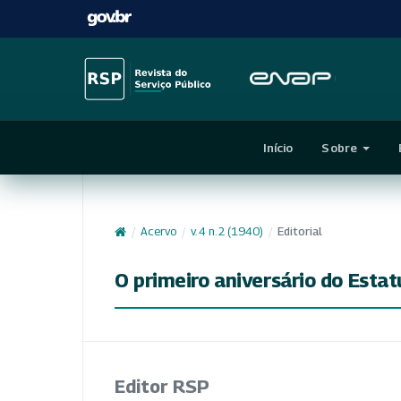
Início
Sobre
/
Acervo
/
v. 4 n. 2 (1940)
/
Editorial
O primeiro aniversário do Estat
Editor RSP