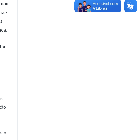
e não
iais,
as
nça.
tor
io
ção
cado