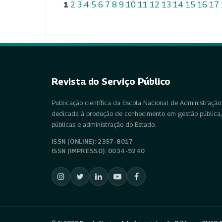
1
2
3
4
5
6
7
8
9
10
11
12
13
14
15
16
17
Revista do Serviço Público
Publicação científica da Escola Nacional de Administração 
dedicada à produção de conhecimento em gestão pública, 
públicas e administração do Estado.
ISSN (ONLINE): 2357-8017
ISSN (IMPRESSO): 0034-9240