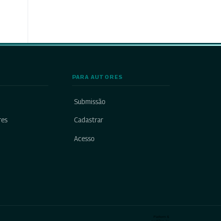
PARA AUTORES
Submissão
res
Cadastrar
Acesso