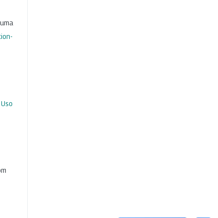
b uma
ion-
 Uso
com