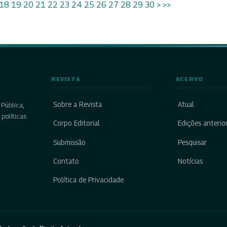
18
19
20
21
22
23
24
25
26
27
28
29
30
>
>>
REVISTA
ACERVO
Sobre a Revista
Atual
Pública,
políticas
Corpo Editorial
Edições anterio
Submissão
Pesquisar
Contato
Notícias
Política de Privacidade