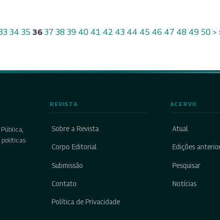
33
34
35
36
37
38
39
40
41
42
43
44
45
46
47
48
49
50
>
REVISTA
ACERVO
Sobre a Revista
Atual
Pública,
políticas
Corpo Editorial
Edições anterio
Submissão
Pesquisar
Contato
Notícias
Política de Privacidade