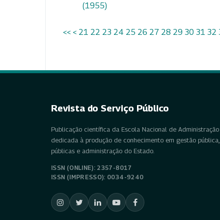
(1955)
<<
<
21
22
23
24
25
26
27
28
29
30
31
32
Revista do Serviço Público
Publicação científica da Escola Nacional de Administração 
dedicada à produção de conhecimento em gestão pública, 
públicas e administração do Estado.
ISSN (ONLINE): 2357-8017
ISSN (IMPRESSO): 0034-9240