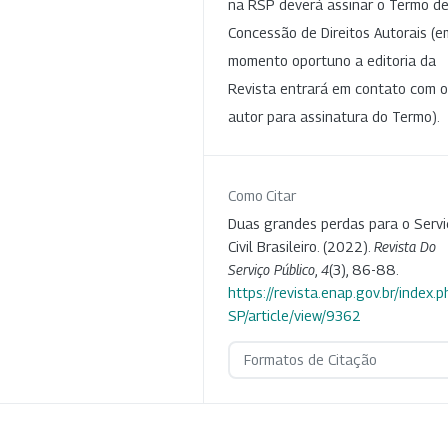
na RSP deverá assinar o Termo d
Concessão de Direitos Autorais (e
momento oportuno a editoria da
Revista entrará em contato com o
autor para assinatura do Termo).
Como Citar
Duas grandes perdas para o Serv
Civil Brasileiro. (2022).
Revista Do
Serviço Público
,
4
(3), 86-88.
https://revista.enap.gov.br/index.p
SP/article/view/9362
Formatos de Citação