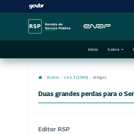
Início
Sobre
/
Acervo
/
v. 4 n. 3 (1940)
/
Artigos
Duas grandes perdas para o Serv
Editor RSP