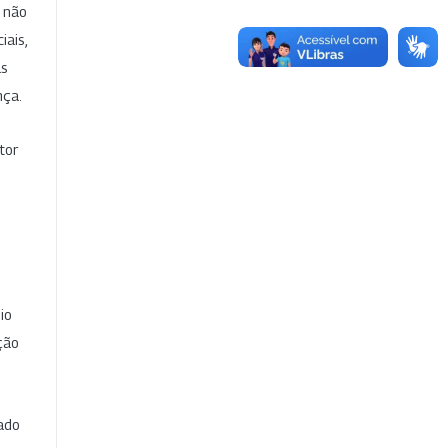
e não
iais,
as
nça.
tor
io
ção
cado