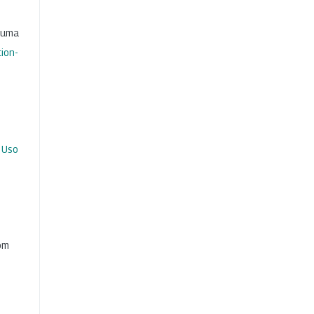
b uma
ion-
 Uso
com