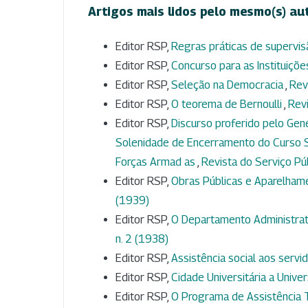
Artigos mais lidos pelo mesmo(s) au
Editor RSP,
Regras práticas de supervi
Editor RSP,
Concurso para as Instituiçõe
Editor RSP,
Seleção na Democracia
,
Rev
Editor RSP,
O teorema de Bernoulli
,
Revi
Editor RSP,
Discurso proferido pelo Gen
Solenidade de Encerramento do Curso S
Forças Armad as
,
Revista do Serviço Púb
Editor RSP,
Obras Públicas e Aparelham
(1939)
Editor RSP,
O Departamento Administrati
n. 2 (1938)
Editor RSP,
Assistência social aos servi
Editor RSP,
Cidade Universitária a Unive
Editor RSP,
O Programa de Assistência