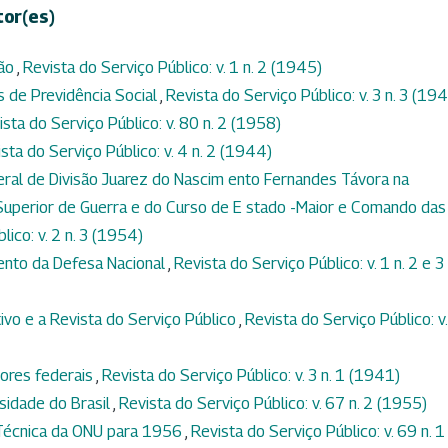
tor(es)
são
,
Revista do Serviço Público: v. 1 n. 2 (1945)
s de Previdência Social
,
Revista do Serviço Público: v. 3 n. 3 (19
ista do Serviço Público: v. 80 n. 2 (1958)
sta do Serviço Público: v. 4 n. 2 (1944)
eral de Divisão Juarez do Nascim ento Fernandes Távora na
uperior de Guerra e do Curso de E stado -Maior e Comando das
lico: v. 2 n. 3 (1954)
ento da Defesa Nacional
,
Revista do Serviço Público: v. 1 n. 2 e 3
vo e a Revista do Serviço Público
,
Revista do Serviço Público: v.
dores federais
,
Revista do Serviço Público: v. 3 n. 1 (1941)
rsidade do Brasil
,
Revista do Serviço Público: v. 67 n. 2 (1955)
 Técnica da ONU para 1956
,
Revista do Serviço Público: v. 69 n. 1