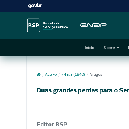
Início
Sobre
/
Acervo
/
v. 4 n. 3 (1940)
/
Artigos
Duas grandes perdas para o Serv
Editor RSP