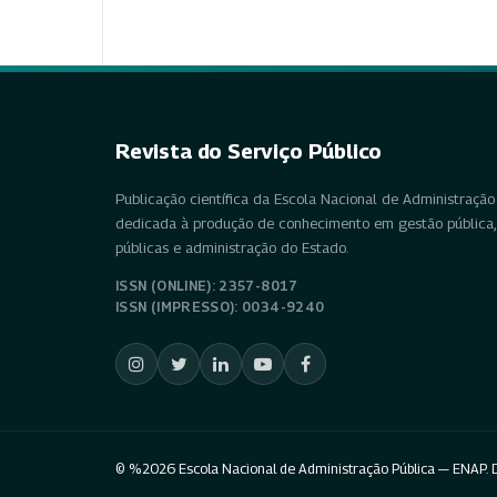
Revista do Serviço Público
Publicação científica da Escola Nacional de Administração 
dedicada à produção de conhecimento em gestão pública, 
públicas e administração do Estado.
ISSN (ONLINE): 2357-8017
ISSN (IMPRESSO): 0034-9240
© %2026 Escola Nacional de Administração Pública — ENAP. D