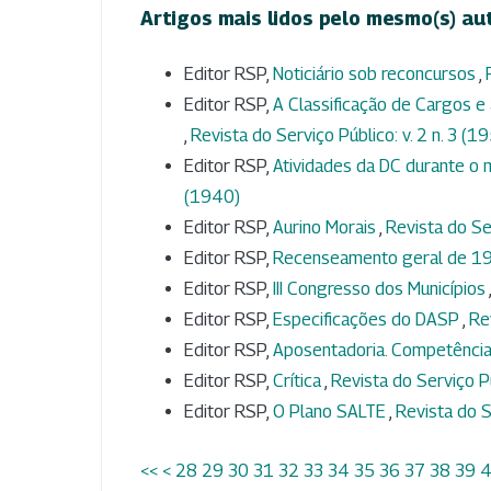
Artigos mais lidos pelo mesmo(s) au
Editor RSP,
Noticiário sob reconcursos
,
Editor RSP,
A Classificação de Cargos e 
,
Revista do Serviço Público: v. 2 n. 3 (1
Editor RSP,
Atividades da DC durante 
(1940)
Editor RSP,
Aurino Morais
,
Revista do Ser
Editor RSP,
Recenseamento geral de 
Editor RSP,
III Congresso dos Municípios
Editor RSP,
Especificações do DASP
,
Re
Editor RSP,
Aposentadoria. Competência
Editor RSP,
Crítica
,
Revista do Serviço Pú
Editor RSP,
O Plano SALTE
,
Revista do S
<<
<
28
29
30
31
32
33
34
35
36
37
38
39