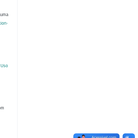
b uma
ion-
 Uso
com