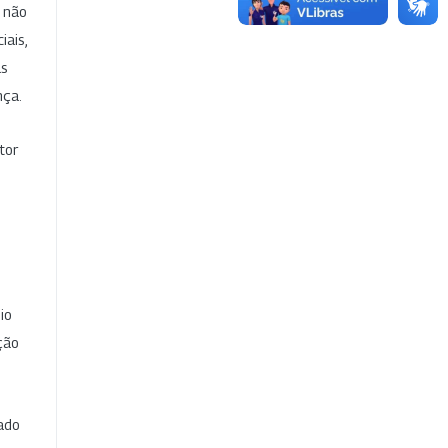
e não
iais,
as
nça.
tor
io
ção
cado