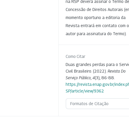
na RSP deverá assinar o Termo d
Concessão de Direitos Autorais (e
momento oportuno a editoria da
Revista entrará em contato com o
autor para assinatura do Termo).
Como Citar
Duas grandes perdas para o Serv
Civil Brasileiro. (2022).
Revista Do
Serviço Público
,
4
(3), 86-88.
https://revista.enap.gov.br/index.p
SP/article/view/9362
Formatos de Citação