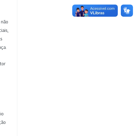
e não
iais,
as
nça.
tor
io
ção