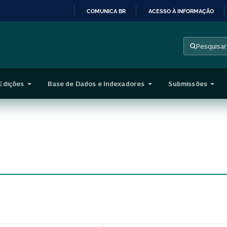
COMUNICA BR
ACESSO À INFORMAÇÃO
IR
PARA
Pesquisar
O
CONTEÚDO
Edições
Base de Dados e Indexadores
Submissões