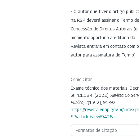
- O autor que tiver o artigo publi
na RSP deverá assinar o Termo d
Concessão de Direitos Autorais (e
momento oportuno a editoria da
Revista entrará em contato com o
autor para assinatura do Termo).
Como Citar
Exame técnico dos materiais: Decr
lei n.1.184. (2022).
Revista Do Serv
Público
,
2
(1 e 2), 91-92.
https://revista.enap.gov.br/index.p
SP/article/view/9428
Formatos de Citação