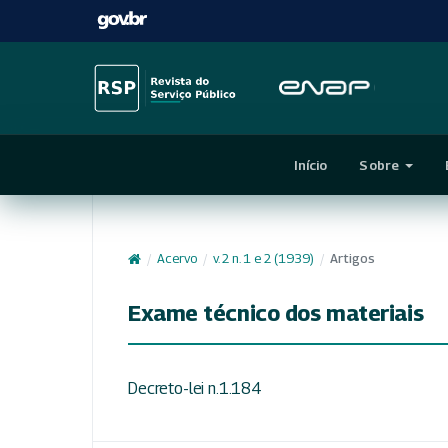
Início
Sobre
/
Acervo
/
v. 2 n. 1 e 2 (1939)
/
Artigos
Exame técnico dos materiais
Decreto-lei n.1.184