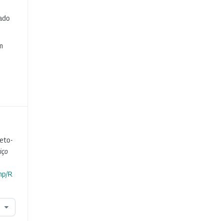
cado
e
m
eto-
iço
hp/R