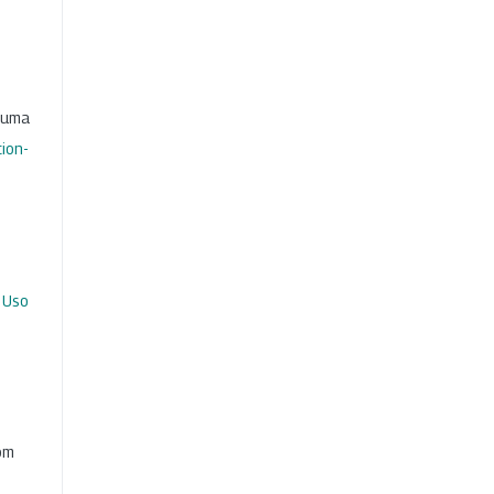
b uma
ion-
 Uso
com