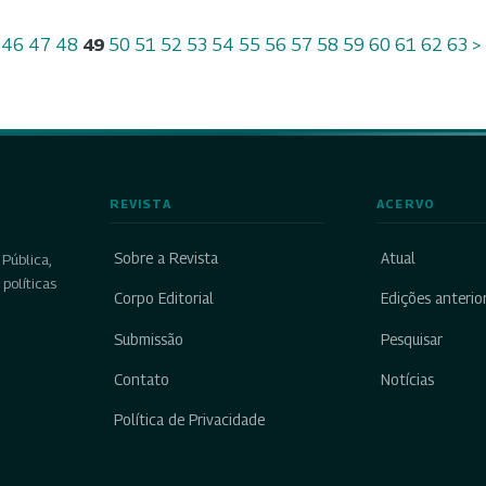
46
47
48
49
50
51
52
53
54
55
56
57
58
59
60
61
62
63
>
REVISTA
ACERVO
Sobre a Revista
Atual
Pública,
políticas
Corpo Editorial
Edições anterio
Submissão
Pesquisar
Contato
Notícias
Política de Privacidade