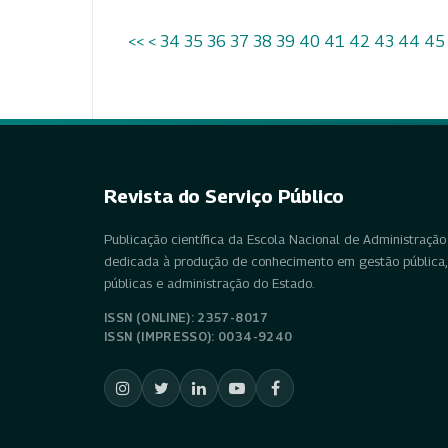
<<
<
34
35
36
37
38
39
40
41
42
43
44
45
Revista do Serviço Público
Publicação científica da Escola Nacional de Administração 
dedicada à produção de conhecimento em gestão pública, 
públicas e administração do Estado.
ISSN (ONLINE): 2357-8017
ISSN (IMPRESSO): 0034-9240