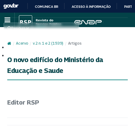
COMUNICA BR
ACESSO À INFORMAÇÃO
PARTI
IR
PARA
Pesquisar
O
CONTEÚDO
/
Acervo
/
v. 2 n. 1 e 2 (1939)
/
Artigos
Cadastro
Acesso
O novo edifício do Ministério da
Educação e Saude
Editor RSP