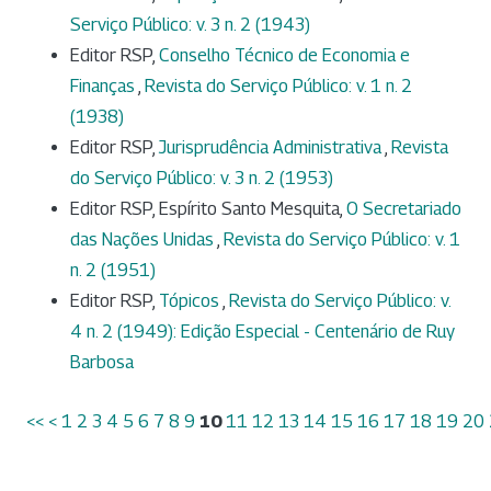
Serviço Público: v. 3 n. 2 (1943)
Editor RSP,
Conselho Técnico de Economia e
Finanças
,
Revista do Serviço Público: v. 1 n. 2
(1938)
Editor RSP,
Jurisprudência Administrativa
,
Revista
do Serviço Público: v. 3 n. 2 (1953)
Editor RSP, Espírito Santo Mesquita,
O Secretariado
das Nações Unidas
,
Revista do Serviço Público: v. 1
n. 2 (1951)
Editor RSP,
Tópicos
,
Revista do Serviço Público: v.
4 n. 2 (1949): Edição Especial - Centenário de Ruy
Barbosa
<<
<
1
2
3
4
5
6
7
8
9
10
11
12
13
14
15
16
17
18
19
20