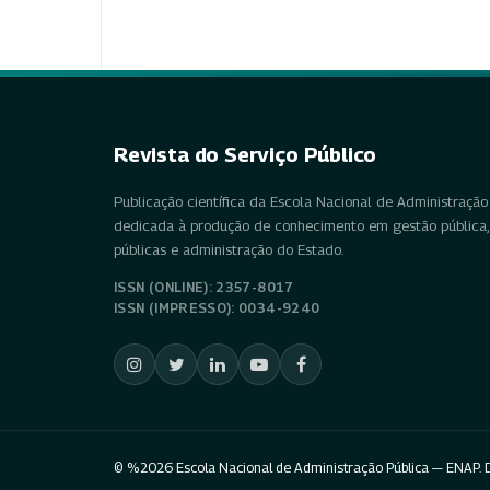
Revista do Serviço Público
Publicação científica da Escola Nacional de Administração 
dedicada à produção de conhecimento em gestão pública, 
públicas e administração do Estado.
ISSN (ONLINE): 2357-8017
ISSN (IMPRESSO): 0034-9240
© %2026 Escola Nacional de Administração Pública — ENAP. D