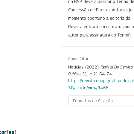
na RSP deverá assinar o Termo d
Concessão de Direitos Autorais (e
momento oportuno a editoria da
Revista entrará em contato com o
autor para assinatura do Termo).
Como Citar
Notícias. (2022).
Revista Do Serviço
Público
,
3
(1 e 2), 64-74.
https://revista.enap.gov.br/index.p
SP/article/view/9465
Formatos de Citação
tor(es)