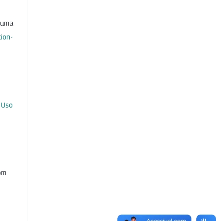
b uma
ion-
 Uso
com