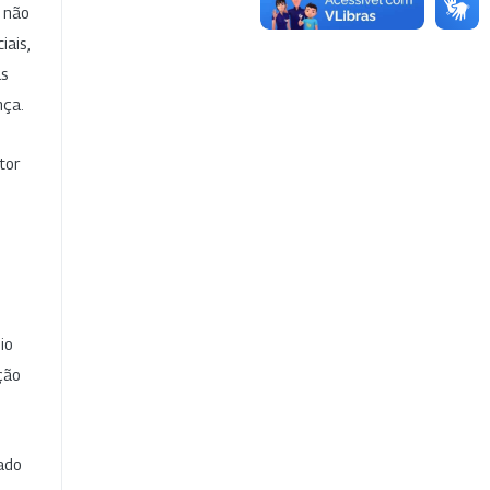
e não
iais,
as
nça.
tor
io
ção
cado