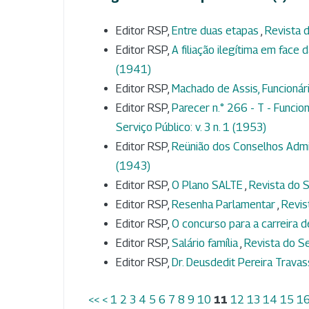
Editor RSP,
Entre duas etapas
,
Revista d
Editor RSP,
A filiação ilegítima em face d
(1941)
Editor RSP,
Machado de Assis, Funcionár
Editor RSP,
Parecer n.° 266 - T - Funci
Serviço Público: v. 3 n. 1 (1953)
Editor RSP,
Reünião dos Conselhos Admi
(1943)
Editor RSP,
O Plano SALTE
,
Revista do S
Editor RSP,
Resenha Parlamentar
,
Revis
Editor RSP,
O concurso para a carreira d
Editor RSP,
Salário família
,
Revista do Se
Editor RSP,
Dr. Deusdedit Pereira Trava
<<
<
1
2
3
4
5
6
7
8
9
10
11
12
13
14
15
1