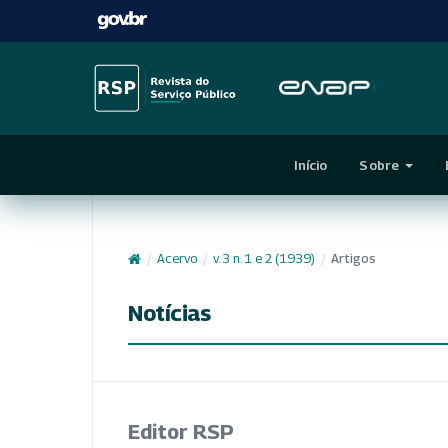
Início
Sobre
/
Acervo
/
v. 3 n. 1 e 2 (1939)
/
Artigos
Notícias
Editor RSP