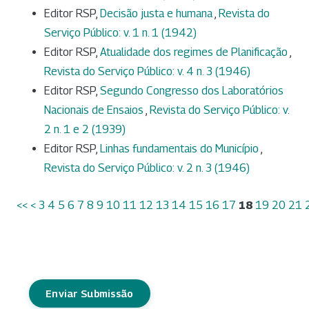
Editor RSP,
Decisão justa e humana
,
Revista do
Serviço Público: v. 1 n. 1 (1942)
Editor RSP,
Atualidade dos regimes de Planificação
,
Revista do Serviço Público: v. 4 n. 3 (1946)
Editor RSP,
Segundo Congresso dos Laboratórios
Nacionais de Ensaios
,
Revista do Serviço Público: v.
2 n. 1 e 2 (1939)
Editor RSP,
Linhas fundamentais do Município
,
Revista do Serviço Público: v. 2 n. 3 (1946)
<<
<
3
4
5
6
7
8
9
10
11
12
13
14
15
16
17
18
19
20
21
Enviar Submissão