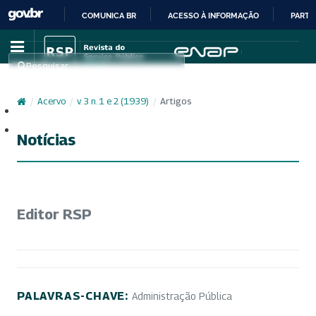
COMUNICA BR
ACESSO À INFORMAÇÃO
PARTI
IR
PARA
Pesquisar
O
CONTEÚDO
/
Acervo
/
v. 3 n. 1 e 2 (1939)
/
Artigos
Cadastro
Acesso
Notícias
Editor RSP
PALAVRAS-CHAVE:
Administração Pública