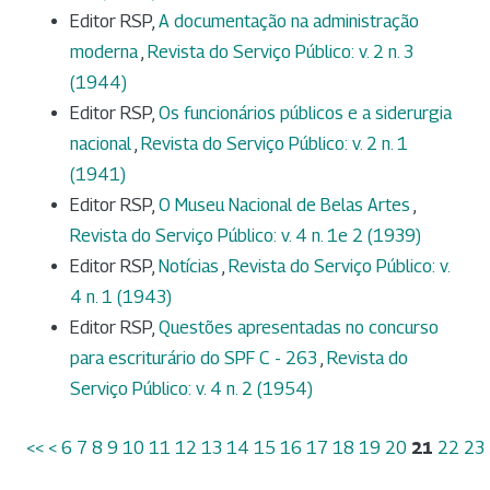
Editor RSP,
A documentação na administração
moderna
,
Revista do Serviço Público: v. 2 n. 3
(1944)
Editor RSP,
Os funcionários públicos e a siderurgia
nacional
,
Revista do Serviço Público: v. 2 n. 1
(1941)
Editor RSP,
O Museu Nacional de Belas Artes
,
Revista do Serviço Público: v. 4 n. 1e 2 (1939)
Editor RSP,
Notícias
,
Revista do Serviço Público: v.
4 n. 1 (1943)
Editor RSP,
Questões apresentadas no concurso
para escriturário do SPF C - 263
,
Revista do
Serviço Público: v. 4 n. 2 (1954)
<<
<
6
7
8
9
10
11
12
13
14
15
16
17
18
19
20
21
22
23