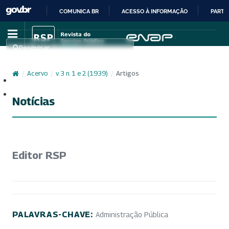
COMUNICA BR
ACESSO À INFORMAÇÃO
PARTI
IR
PARA
Pesquisar
O
CONTEÚDO
/
Acervo
/
v. 3 n. 1 e 2 (1939)
/
Artigos
Cadastro
Acesso
Notícias
Editor RSP
PALAVRAS-CHAVE:
Administração Pública