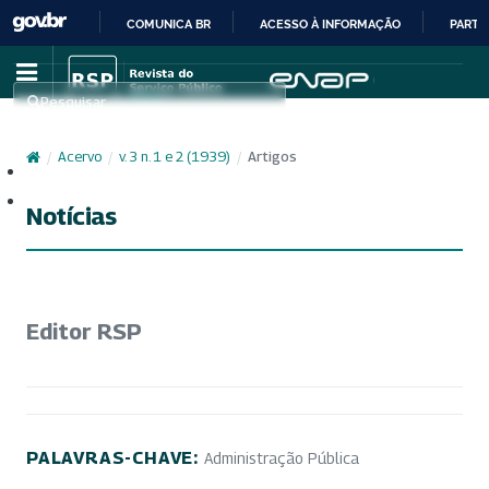
COMUNICA BR
ACESSO À INFORMAÇÃO
PARTI
IR
PARA
Pesquisar
O
CONTEÚDO
/
Acervo
/
v. 3 n. 1 e 2 (1939)
/
Artigos
Cadastro
Acesso
Notícias
Editor RSP
PALAVRAS-CHAVE:
Administração Pública