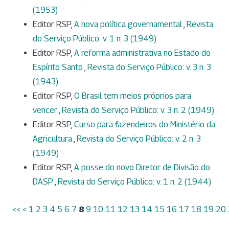
(1953)
Editor RSP,
A nova política governamental
,
Revista
do Serviço Público: v. 1 n. 3 (1949)
Editor RSP,
A reforma administrativa no Estado do
Espírito Santo
,
Revista do Serviço Público: v. 3 n. 3
(1943)
Editor RSP,
O Brasil tem meios próprios para
vencer
,
Revista do Serviço Público: v. 3 n. 2 (1949)
Editor RSP,
Curso para fazendeiros do Ministério da
Agricultura
,
Revista do Serviço Público: v. 2 n. 3
(1949)
Editor RSP,
A posse do novo Diretor de Divisão do
DASP
,
Revista do Serviço Público: v. 1 n. 2 (1944)
<<
<
1
2
3
4
5
6
7
8
9
10
11
12
13
14
15
16
17
18
19
20