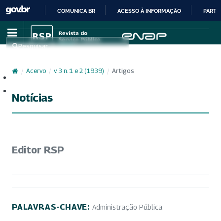
COMUNICA BR
ACESSO À INFORMAÇÃO
PARTI
IR
PARA
Pesquisar
O
CONTEÚDO
/
Acervo
/
v. 3 n. 1 e 2 (1939)
/
Artigos
Cadastro
Acesso
Notícias
Editor RSP
PALAVRAS-CHAVE:
Administração Pública