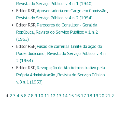
Revista do Serviço Público: v. 4 n. 1 (1940)
Editor RSP,
Aposentadoria em Cargo em Comissão
,
Revista do Serviço Público: v. 4 n. 2 (1954)
Editor RSP,
Pareceres do Consultor - Geral da
República
,
Revista do Serviço Público: v. 1 n. 2
(1953)
Editor RSP,
Fusão de carreiras. Limite da ação do
Poder Judiciário.
,
Revista do Serviço Público: v. 4 n.
2 (1954)
Editor RSP,
Revogação de Ato Administrativo pela
Própria Administração
,
Revista do Serviço Público:
v. 3 n. 1 (1953)
1
2
3
4
5
6
7
8
9
10
11
12
13
14
15
16
17
18
19
20
21
2