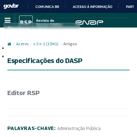
COMUNICA BR
ACESSO À INFORMAÇÃO
PARTI
IR
PARA
Pesquisar
O
CONTEÚDO
/
Acervo
/
v. 3 n. 1 (1941)
/
Artigos
Cadastro
Acesso
Especificações do DASP
Editor RSP
PALAVRAS-CHAVE:
Administração Pública